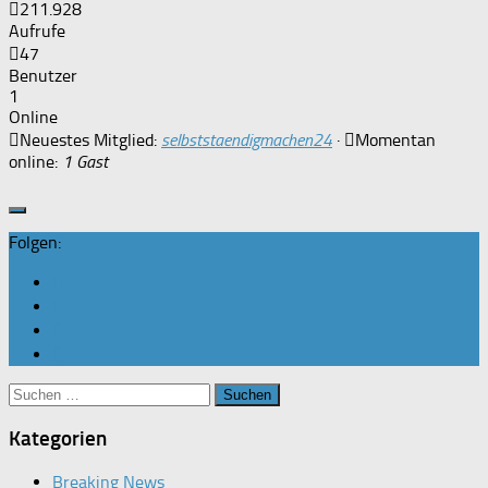
211.928
Aufrufe
47
Benutzer
1
Online
Neuestes Mitglied:
selbststaendigmachen24
·
Momentan
online:
1 Gast
Folgen:
Suchen
nach:
Kategorien
Breaking News