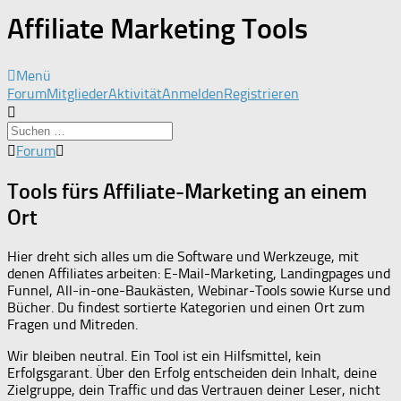
Affiliate Marketing Tools
Menü
Forum-
Forum
Mitglieder
Aktivität
Anmelden
Registrieren
Navigation
Forum-
Forum
Breadcrumbs
-
Tools fürs Affiliate-Marketing an einem
Du
Ort
bist
hier:
Hier dreht sich alles um die Software und Werkzeuge, mit
denen Affiliates arbeiten: E-Mail-Marketing, Landingpages und
Funnel, All-in-one-Baukästen, Webinar-Tools sowie Kurse und
Bücher. Du findest sortierte Kategorien und einen Ort zum
Fragen und Mitreden.
Wir bleiben neutral. Ein Tool ist ein Hilfsmittel, kein
Erfolgsgarant. Über den Erfolg entscheiden dein Inhalt, deine
Zielgruppe, dein Traffic und das Vertrauen deiner Leser, nicht