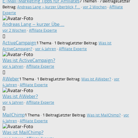
E-Mail-Marketing Tipps für Affiliates
7 Themen · 7 Beiträge
Letzter
Beitrag:
Andreas Lang – kurzer Überblick, f …
·
vor 2 Wochen
·
Affiliate
Experte
Andreas Lang – kurzer Übe …
vor 2 Wochen
·
Affiliate Experte
ActiveCampaign
1 Thema · 1 Beitrag
Letzter Beitrag:
Was ist
ActiveCampaign?
·
vor 4 Jahren
·
Affiliate Experte
Was ist ActiveCampaign?
vor 4 Jahren
·
Affiliate Experte
AWeber
1 Thema · 1 Beitrag
Letzter Beitrag:
Was ist AWeber?
·
vor
4 Jahren
·
Affiliate Experte
Was ist AWeber?
vor 4 Jahren
·
Affiliate Experte
MailChimp
1 Thema · 1 Beitrag
Letzter Beitrag:
Was ist MailChimp?
·
vor
4 Jahren
·
Affiliate Experte
Was ist MailChimp?