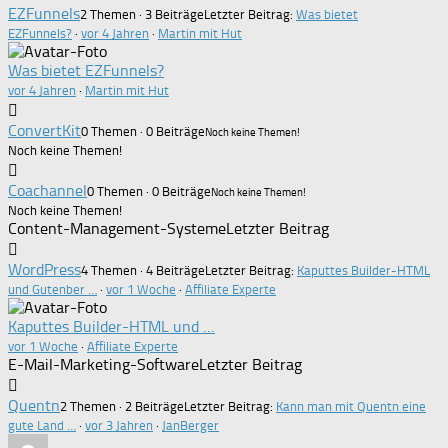
EZFunnels
2 Themen · 3 Beiträge
Letzter Beitrag:
Was bietet
EZFunnels?
·
vor 4 Jahren
·
Martin mit Hut
Was bietet EZFunnels?
vor 4 Jahren
·
Martin mit Hut
ConvertKit
0 Themen · 0 Beiträge
Noch keine Themen!
Noch keine Themen!
Coachannel
0 Themen · 0 Beiträge
Noch keine Themen!
Noch keine Themen!
Content-Management-Systeme
Letzter Beitrag
WordPress
4 Themen · 4 Beiträge
Letzter Beitrag:
Kaputtes Builder-HTML
und Gutenber …
·
vor 1 Woche
·
Affiliate Experte
Kaputtes Builder-HTML und …
vor 1 Woche
·
Affiliate Experte
E-Mail-Marketing-Software
Letzter Beitrag
Quentn
2 Themen · 2 Beiträge
Letzter Beitrag:
Kann man mit Quentn eine
gute Land …
·
vor 3 Jahren
·
JanBerger