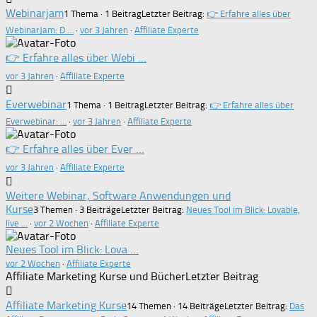
Webinarjam
1 Thema · 1 Beitrag
Letzter Beitrag:
👉 Erfahre alles über
WebinarJam: D …
·
vor 3 Jahren
·
Affiliate Experte
👉 Erfahre alles über Webi …
vor 3 Jahren
·
Affiliate Experte
Everwebinar
1 Thema · 1 Beitrag
Letzter Beitrag:
👉 Erfahre alles über
Everwebinar: …
·
vor 3 Jahren
·
Affiliate Experte
👉 Erfahre alles über Ever …
vor 3 Jahren
·
Affiliate Experte
Weitere Webinar, Software Anwendungen und
Kurse
3 Themen · 3 Beiträge
Letzter Beitrag:
Neues Tool im Blick: Lovable,
live …
·
vor 2 Wochen
·
Affiliate Experte
Neues Tool im Blick: Lova …
vor 2 Wochen
·
Affiliate Experte
Affiliate Marketing Kurse und Bücher
Letzter Beitrag
Affiliate Marketing Kurse
14 Themen · 14 Beiträge
Letzter Beitrag:
Das