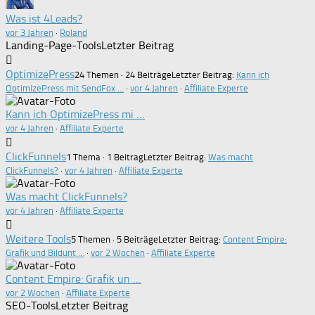
Was ist 4Leads?
vor 3 Jahren
·
Roland
Landing-Page-Tools
Letzter Beitrag
OptimizePress
24 Themen · 24 Beiträge
Letzter Beitrag:
Kann ich
OptimizePress mit SendFox …
·
vor 4 Jahren
·
Affiliate Experte
Kann ich OptimizePress mi …
vor 4 Jahren
·
Affiliate Experte
ClickFunnels
1 Thema · 1 Beitrag
Letzter Beitrag:
Was macht
ClickFunnels?
·
vor 4 Jahren
·
Affiliate Experte
Was macht ClickFunnels?
vor 4 Jahren
·
Affiliate Experte
Weitere Tools
5 Themen · 5 Beiträge
Letzter Beitrag:
Content Empire:
Grafik und Bildunt …
·
vor 2 Wochen
·
Affiliate Experte
Content Empire: Grafik un …
vor 2 Wochen
·
Affiliate Experte
SEO-Tools
Letzter Beitrag