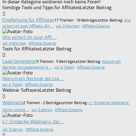
In dieser Kategorie existieren noch keine Foren!
Sonstige Tools und Tipps für Affiliates
Letzter Beitrag
Empfehlung für Affiliates
17 Themen · 19 Beiträge
Letzter Beitrag:
Wie
sichert ihr euer Affiliate-Ein …
·
vor 3 Wochen
·
Affiliate Experte
Wie sichert ihr euer Affi …
vor 3 Wochen
·
Affiliate Experte
Tools für Affiliates
Letzter Beitrag
Lead Generation
5 Themen · 5 Beiträge
Letzter Beitrag:
Warum ein
Rechner als Leadmagnet b …
·
vor 6 Tagen
·
Affiliate Experte
Warum ein Rechner als Lea …
vor 6 Tagen
·
Affiliate Experte
Webinar Software
Letzter Beitrag
Webinaris
2 Themen · 2 Beiträge
Letzter Beitrag:
👉 Entdecke Webinaris:
Deine Lösung …
·
vor 3 Jahren
·
Affiliate Experte
👉 Entdecke Webinaris: Dei …
vor 3 Jahren
·
Affiliate Experte