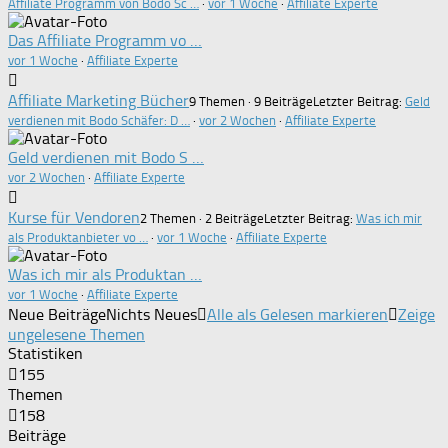
Affiliate Programm von Bodo Sc …
·
vor 1 Woche
·
Affiliate Experte
Das Affiliate Programm vo …
vor 1 Woche
·
Affiliate Experte
Affiliate Marketing Bücher
9 Themen · 9 Beiträge
Letzter Beitrag:
Geld
verdienen mit Bodo Schäfer: D …
·
vor 2 Wochen
·
Affiliate Experte
Geld verdienen mit Bodo S …
vor 2 Wochen
·
Affiliate Experte
Kurse für Vendoren
2 Themen · 2 Beiträge
Letzter Beitrag:
Was ich mir
als Produktanbieter vo …
·
vor 1 Woche
·
Affiliate Experte
Was ich mir als Produktan …
vor 1 Woche
·
Affiliate Experte
Neue Beiträge
Nichts Neues
Alle als Gelesen markieren
Zeige
ungelesene Themen
Statistiken
155
Themen
158
Beiträge