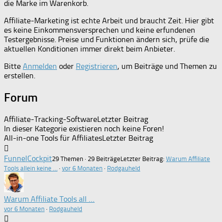
die Marke im Warenkorb.
Affiliate-Marketing ist echte Arbeit und braucht Zeit. Hier gibt
es keine Einkommensversprechen und keine erfundenen
Testergebnisse. Preise und Funktionen ändern sich, prüfe die
aktuellen Konditionen immer direkt beim Anbieter.
Bitte
Anmelden
oder
Registrieren
, um Beiträge und Themen zu
erstellen.
Forum
Affiliate-Tracking-Software
Letzter Beitrag
In dieser Kategorie existieren noch keine Foren!
All-in-one Tools für Affiliates
Letzter Beitrag
FunnelCockpit
29 Themen · 29 Beiträge
Letzter Beitrag:
Warum Affiliate
Tools allein keine …
·
vor 6 Monaten
·
Rodgauheld
Warum Affiliate Tools all …
vor 6 Monaten
·
Rodgauheld