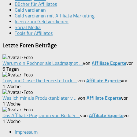
Bücher für Affiliates
Geld verdienen
Geld verdienen mit Affiliate Marketing
Ideen zum Geld verdienen
Social Media
Tools für Affiliates
Letzte Foren Beiträge
Warum ein Rechner als Leadmagnet …
von
Affiliate Experte
vor
6 Tagen
Copy and Close: Die teuerste Lück …
von
Affiliate Experte
vor
1 Woche
Was ich mir als Produktanbieter v …
von
Affiliate Experte
vor
1 Woche
Das Affiliate Programm von Bodo S …
von
Affiliate Experte
vor
1 Woche
Impressum