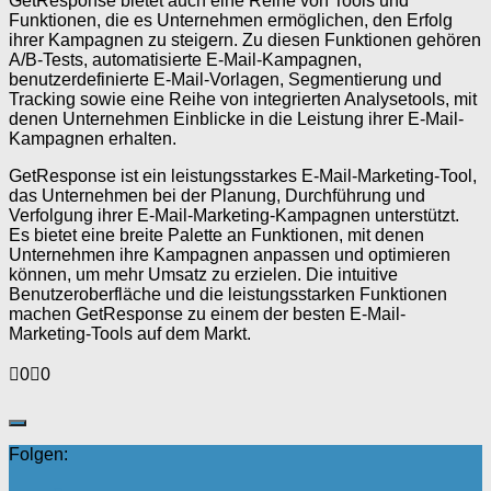
GetResponse bietet auch eine Reihe von Tools und
Funktionen, die es Unternehmen ermöglichen, den Erfolg
ihrer Kampagnen zu steigern. Zu diesen Funktionen gehören
A/B-Tests, automatisierte E-Mail-Kampagnen,
benutzerdefinierte E-Mail-Vorlagen, Segmentierung und
Tracking sowie eine Reihe von integrierten Analysetools, mit
denen Unternehmen Einblicke in die Leistung ihrer E-Mail-
Kampagnen erhalten.
GetResponse ist ein leistungsstarkes E-Mail-Marketing-Tool,
das Unternehmen bei der Planung, Durchführung und
Verfolgung ihrer E-Mail-Marketing-Kampagnen unterstützt.
Es bietet eine breite Palette an Funktionen, mit denen
Unternehmen ihre Kampagnen anpassen und optimieren
können, um mehr Umsatz zu erzielen. Die intuitive
Benutzeroberfläche und die leistungsstarken Funktionen
machen GetResponse zu einem der besten E-Mail-
Marketing-Tools auf dem Markt.
Anklicken
Anklicken
0
0
für
für
Daumen
Daumen
nach
nach
unten.
oben.
Folgen: