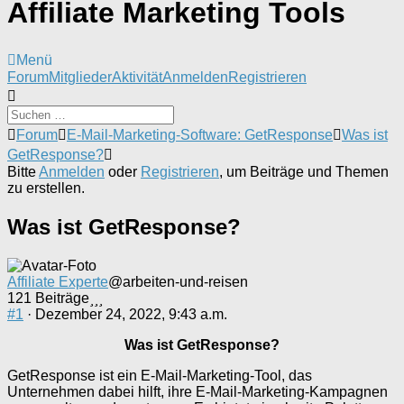
Affiliate Marketing Tools
Menü
Forum-
Forum
Mitglieder
Aktivität
Anmelden
Registrieren
Navigation
Forum-
Forum
E-Mail-Marketing-Software: GetResponse
Was ist
Breadcrumbs
GetResponse?
-
Bitte
Anmelden
oder
Registrieren
, um Beiträge und Themen
Du
zu erstellen.
bist
hier:
Was ist GetResponse?
Affiliate Experte
@arbeiten-und-reisen
121 Beiträge
#1
· Dezember 24, 2022, 9:43 a.m.
Was ist GetResponse?
GetResponse ist ein E-Mail-Marketing-Tool, das
Unternehmen dabei hilft, ihre E-Mail-Marketing-Kampagnen