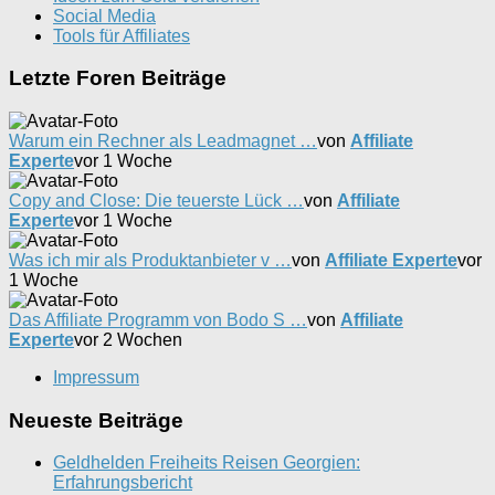
Social Media
Tools für Affiliates
Letzte Foren Beiträge
Warum ein Rechner als Leadmagnet …
von
Affiliate
Experte
vor 1 Woche
Copy and Close: Die teuerste Lück …
von
Affiliate
Experte
vor 1 Woche
Was ich mir als Produktanbieter v …
von
Affiliate Experte
vor
1 Woche
Das Affiliate Programm von Bodo S …
von
Affiliate
Experte
vor 2 Wochen
Impressum
Neueste Beiträge
Geldhelden Freiheits Reisen Georgien:
Erfahrungsbericht