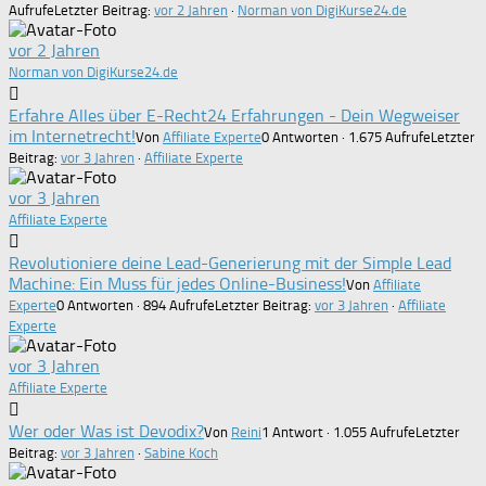
Aufrufe
Letzter Beitrag:
vor 2 Jahren
·
Norman von DigiKurse24.de
vor 2 Jahren
Norman von DigiKurse24.de
Erfahre Alles über E-Recht24 Erfahrungen - Dein Wegweiser
im Internetrecht!
Von
Affiliate Experte
0 Antworten · 1.675 Aufrufe
Letzter
Beitrag:
vor 3 Jahren
·
Affiliate Experte
vor 3 Jahren
Affiliate Experte
Revolutioniere deine Lead-Generierung mit der Simple Lead
Machine: Ein Muss für jedes Online-Business!
Von
Affiliate
Experte
0 Antworten · 894 Aufrufe
Letzter Beitrag:
vor 3 Jahren
·
Affiliate
Experte
vor 3 Jahren
Affiliate Experte
Wer oder Was ist Devodix?
Von
Reini
1 Antwort · 1.055 Aufrufe
Letzter
Beitrag:
vor 3 Jahren
·
Sabine Koch