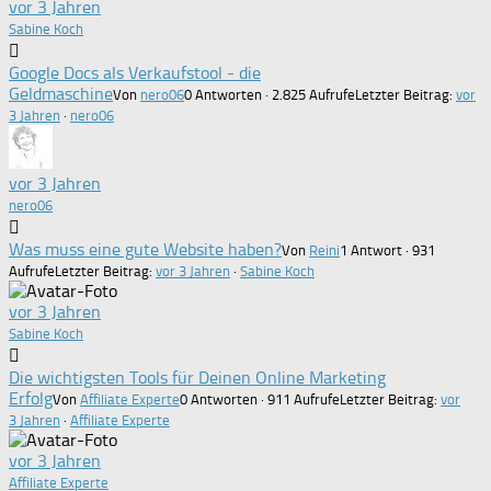
vor 3 Jahren
Sabine Koch
Google Docs als Verkaufstool - die
Geldmaschine
Von
nero06
0 Antworten · 2.825 Aufrufe
Letzter Beitrag:
vor
3 Jahren
·
nero06
vor 3 Jahren
nero06
Was muss eine gute Website haben?
Von
Reini
1 Antwort · 931
Aufrufe
Letzter Beitrag:
vor 3 Jahren
·
Sabine Koch
vor 3 Jahren
Sabine Koch
Die wichtigsten Tools für Deinen Online Marketing
Erfolg
Von
Affiliate Experte
0 Antworten · 911 Aufrufe
Letzter Beitrag:
vor
3 Jahren
·
Affiliate Experte
vor 3 Jahren
Affiliate Experte