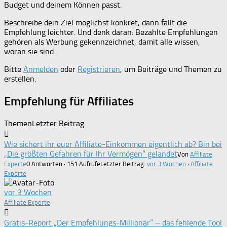
Budget und deinem Können passt.
Beschreibe dein Ziel möglichst konkret, dann fällt die
Empfehlung leichter. Und denk daran: Bezahlte Empfehlungen
gehören als Werbung gekennzeichnet, damit alle wissen,
woran sie sind.
Bitte
Anmelden
oder
Registrieren
, um Beiträge und Themen zu
erstellen.
Empfehlung für Affiliates
Themen
Letzter Beitrag
Wie sichert ihr euer Affiliate-Einkommen eigentlich ab? Bin bei
„Die größten Gefahren für Ihr Vermögen“ gelandet
Von
Affiliate
Experte
0 Antworten · 151 Aufrufe
Letzter Beitrag:
vor 3 Wochen
·
Affiliate
Experte
vor 3 Wochen
Affiliate Experte
Gratis-Report „Der Empfehlungs-Millionär“ – das fehlende Tool