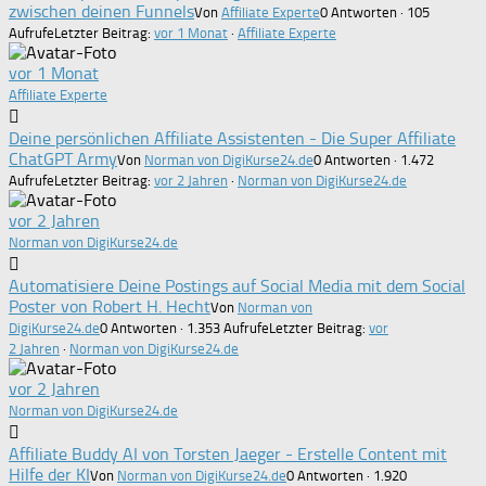
zwischen deinen Funnels
Von
Affiliate Experte
0 Antworten · 105
Aufrufe
Letzter Beitrag:
vor 1 Monat
·
Affiliate Experte
vor 1 Monat
Affiliate Experte
Deine persönlichen Affiliate Assistenten - Die Super Affiliate
ChatGPT Army
Von
Norman von DigiKurse24.de
0 Antworten · 1.472
Aufrufe
Letzter Beitrag:
vor 2 Jahren
·
Norman von DigiKurse24.de
vor 2 Jahren
Norman von DigiKurse24.de
Automatisiere Deine Postings auf Social Media mit dem Social
Poster von Robert H. Hecht
Von
Norman von
DigiKurse24.de
0 Antworten · 1.353 Aufrufe
Letzter Beitrag:
vor
2 Jahren
·
Norman von DigiKurse24.de
vor 2 Jahren
Norman von DigiKurse24.de
Affiliate Buddy AI von Torsten Jaeger - Erstelle Content mit
Hilfe der KI
Von
Norman von DigiKurse24.de
0 Antworten · 1.920