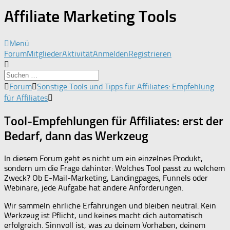
Affiliate Marketing Tools
Menü
Forum-
Forum
Mitglieder
Aktivität
Anmelden
Registrieren
Navigation
Forum-
Forum
Sonstige Tools und Tipps für Affiliates: Empfehlung
Breadcrumbs
für Affiliates
-
Du
Tool-Empfehlungen für Affiliates: erst der
bist
Bedarf, dann das Werkzeug
hier:
In diesem Forum geht es nicht um ein einzelnes Produkt,
sondern um die Frage dahinter: Welches Tool passt zu welchem
Zweck? Ob E-Mail-Marketing, Landingpages, Funnels oder
Webinare, jede Aufgabe hat andere Anforderungen.
Wir sammeln ehrliche Erfahrungen und bleiben neutral. Kein
Werkzeug ist Pflicht, und keines macht dich automatisch
erfolgreich. Sinnvoll ist, was zu deinem Vorhaben, deinem