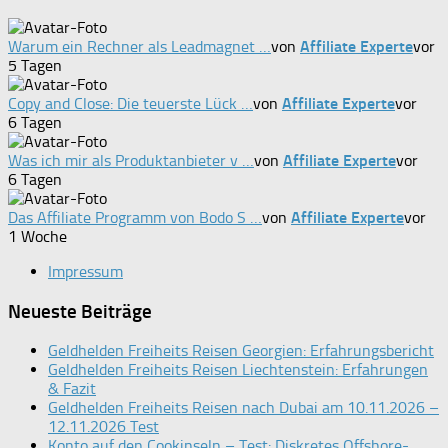
Warum ein Rechner als Leadmagnet …
von
Affiliate Experte
vor
5 Tagen
Copy and Close: Die teuerste Lück …
von
Affiliate Experte
vor
6 Tagen
Was ich mir als Produktanbieter v …
von
Affiliate Experte
vor
6 Tagen
Das Affiliate Programm von Bodo S …
von
Affiliate Experte
vor
1 Woche
Impressum
Neueste Beiträge
Geldhelden Freiheits Reisen Georgien: Erfahrungsbericht
Geldhelden Freiheits Reisen Liechtenstein: Erfahrungen
& Fazit
Geldhelden Freiheits Reisen nach Dubai am 10.11.2026 –
12.11.2026 Test
Konto auf den Cookinseln – Test: Diskretes Offshore-