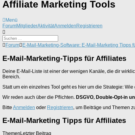
Affiliate Marketing Tools
Menü
Forum-
Forum
Mitglieder
Aktivität
Anmelden
Registrieren
Navigation
Forum-
Forum
E-Mail-Marketing-Software: E-Mail-Marketing Tipps für
Breadcrumbs
-
E-Mail-Marketing-Tipps für Affiliates
Du
bist
hier:
Deine E-Mail-Liste ist einer der wenigen Kanäle, die dir wirk
Bereich.
Statt um ein einzelnes Tool geht es hier um die Strategie: Wi
Wir reden auch über die Pflichten.
DSGVO, Double-Opt-in u
Bitte
Anmelden
oder
Registrieren
, um Beiträge und Themen zu 
E-Mail-Marketing Tipps für Affiliates
Themen
Letzter Beitrag