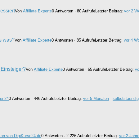
essiert
Von
Affiliate Experte
0 Antworten · 80 Aufrufe
Letzter Beitrag:
vor 2 W
is was?
Von
Affiliate Experte
0 Antworten · 85 Aufrufe
Letzter Beitrag:
vor 4 W
r Einsteiger?
Von
Affiliate Experte
0 Antworten · 65 Aufrufe
Letzter Beitrag:
v
hen24
0 Antworten · 446 Aufrufe
Letzter Beitrag:
vor 5 Monaten
·
selbststaend
an von DigiKurse24.de
0 Antworten · 2.226 Aufrufe
Letzter Beitrag:
vor 2 Jahr