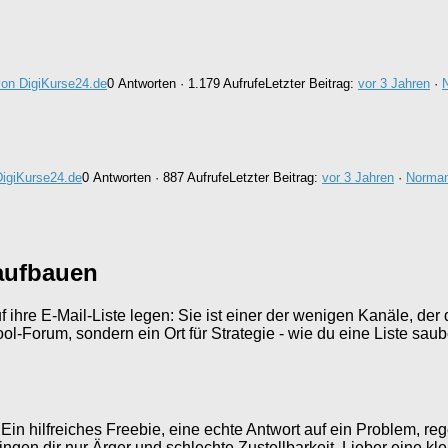
on DigiKurse24.de
0 Antworten · 1.179 Aufrufe
Letzter Beitrag:
vor 3 Jahren
·
igiKurse24.de
0 Antworten · 887 Aufrufe
Letzter Beitrag:
vor 3 Jahren
·
Norman
 aufbauen
uf ihre E-Mail-Liste legen: Sie ist einer der wenigen Kanäle, de
ool-Forum, sondern ein Ort für Strategie - wie du eine Liste sau
Ein hilfreiches Freebie, eine echte Antwort auf ein Problem, re
ringen dir nur Ärger und schlechte Zustellbarkeit. Lieber eine k