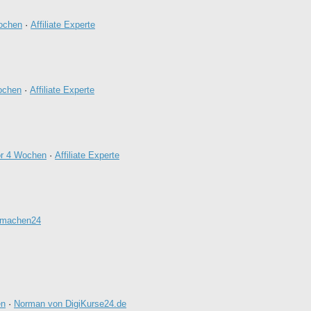
ochen
·
Affiliate Experte
ochen
·
Affiliate Experte
or 4 Wochen
·
Affiliate Experte
igmachen24
en
·
Norman von DigiKurse24.de