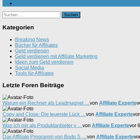
Suchen
nach:
Kategorien
Breaking News
Bücher für Affiliates
Geld verdienen
Geld verdienen mit Affiliate Marketing
Ideen zum Geld verdienen
Social Media
Tools für Affiliates
Letzte Foren Beiträge
Warum ein Rechner als Leadmagnet …
von
Affiliate Experte
v
Copy and Close: Die teuerste Lück …
von
Affiliate Experte
vor
Was ich mir als Produktanbieter v …
von
Affiliate Experte
vor 
Das Affiliate Programm von Bodo S …
von
Affiliate Experte
vo