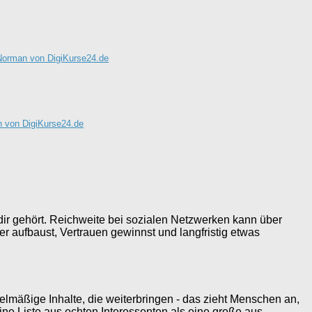
Norman von DigiKurse24.de
 von DigiKurse24.de
r dir gehört. Reichweite bei sozialen Netzwerken kann über
ber aufbaust, Vertrauen gewinnst und langfristig etwas
gelmäßige Inhalte, die weiterbringen - das zieht Menschen an,
leine Liste aus echten Interessenten als eine große aus