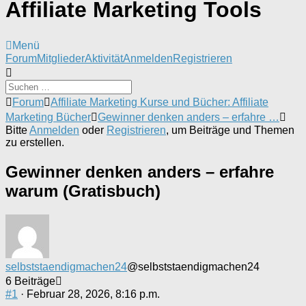
Affiliate Marketing Tools
Menü
Forum-
Forum
Mitglieder
Aktivität
Anmelden
Registrieren
Navigation
Forum-
Forum
Affiliate Marketing Kurse und Bücher: Affiliate
Breadcrumbs
Marketing Bücher
Gewinner denken anders – erfahre …
-
Bitte
Anmelden
oder
Registrieren
, um Beiträge und Themen
Du
zu erstellen.
bist
hier:
Gewinner denken anders – erfahre
warum (Gratisbuch)
selbststaendigmachen24
@selbststaendigmachen24
6 Beiträge
#1
· Februar 28, 2026, 8:16 p.m.