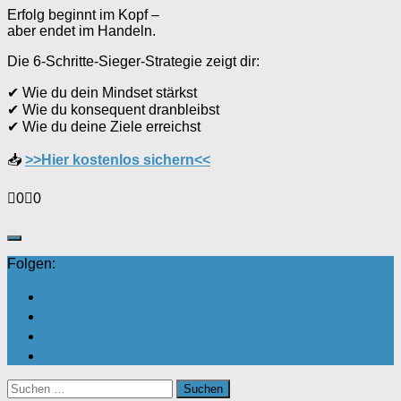
Erfolg beginnt im Kopf –
aber endet im Handeln.
Die 6-Schritte-Sieger-Strategie zeigt dir:
✔ Wie du dein Mindset stärkst
✔ Wie du konsequent dranbleibst
✔ Wie du deine Ziele erreichst
📥
>>Hier kostenlos sichern<<
Anklicken
Anklicken
0
0
für
für
Daumen
Daumen
nach
nach
unten.
oben.
Folgen:
Suchen