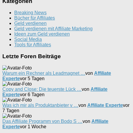
Kategorien
Breaking News
Bücher für Affiliates
Geld verdienen
Geld verdienen mit Affiliate Marketing
Ideen zum Geld verdienen
Social Media
Tools für Affiliates
Letzte Foren Beiträge
Warum ein Rechner als Leadmagnet …
von
Affiliate
Experte
vor 5 Tagen
Copy and Close: Die teuerste Lück …
von
Affiliate
Experte
vor 6 Tagen
Was ich mir als Produktanbieter v …
von
Affiliate Experte
vor
7 Tagen
Das Affiliate Programm von Bodo S …
von
Affiliate
Experte
vor 1 Woche