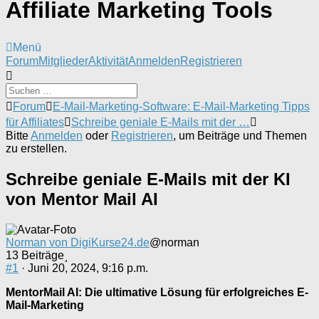
Affiliate Marketing Tools
Menü
Forum-
Forum
Mitglieder
Aktivität
Anmelden
Registrieren
Navigation
Forum-
Forum
E-Mail-Marketing-Software: E-Mail-Marketing Tipps
Breadcrumbs
für Affiliates
Schreibe geniale E-Mails mit der …
-
Bitte
Anmelden
oder
Registrieren
, um Beiträge und Themen
Du
zu erstellen.
bist
hier:
Schreibe geniale E-Mails mit der KI
von Mentor Mail AI
Norman von DigiKurse24.de
@norman
13 Beiträge
#1
· Juni 20, 2024, 9:16 p.m.
MentorMail AI: Die ultimative Lösung für erfolgreiches E-
Mail-Marketing