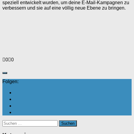
speziell entwickelt wurden, um deine E-Mail-Kampagnen zu
verbessern und sie auf eine völlig neue Ebene zu bringen.
Anklicken
Anklicken
0
0
für
für
Daumen
Daumen
nach
nach
unten.
oben.
Folgen:
Suchen
nach: