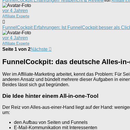
FunnelCockpit Erfahrungen Testbericht & Review
Von
Affiliate E
vor 4 Jahren
Affiliate Experte
FunnelCockpit Erfahrungen: Ist FunnelCockpit besser als Clic
vor 4 Jahren
Affiliate Experte
Seite 1 von 2
Nächste
FunnelCockpit: das deutsche Alles-in
Wer im Affiliate-Marketing arbeitet, kennt das Problem: Für Se
anderen Ansatz und bündelt mehrere dieser Aufgaben in einem
Beides lässt sich gut begründen.
Die Idee hinter einem All-in-one-Tool
Der Reiz von Alles-aus-einer-Hand liegt auf der Hand: weniger
um:
den Aufbau von Seiten und Funnels
E-Mail-Kommunikation mit Interessenten