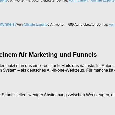
xperte
0 Antworten · 575 Aufrufe
Letzter Beitrag:
vor 4 Jahren
·
Affiliate Experte
kfunnels?
Von
Affiliate Experte
0 Antworten · 609 Aufrufe
Letzter Beitrag:
vor
-einem für Marketing und Funnels
iten nutzt man das eine Tool, für E-Mails das nächste, für Auto
 System – als deutsches All-in-one-Werkzeug. Für manche ist d
 Schnittstellen, weniger Abstimmung zwischen Werkzeugen, ein Lo