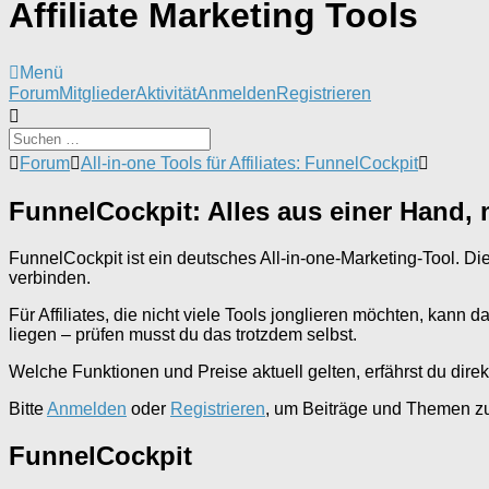
Affiliate Marketing Tools
Menü
Forum-
Forum
Mitglieder
Aktivität
Anmelden
Registrieren
Navigation
Forum-
Forum
All-in-one Tools für Affiliates: FunnelCockpit
Breadcrumbs
-
FunnelCockpit: Alles aus einer Hand,
Du
bist
hier:
FunnelCockpit ist ein deutsches All-in-one-Marketing-Tool. D
verbinden.
Für Affiliates, die nicht viele Tools jonglieren möchten, kan
liegen – prüfen musst du das trotzdem selbst.
Welche Funktionen und Preise aktuell gelten, erfährst du dir
Bitte
Anmelden
oder
Registrieren
, um Beiträge und Themen zu 
FunnelCockpit