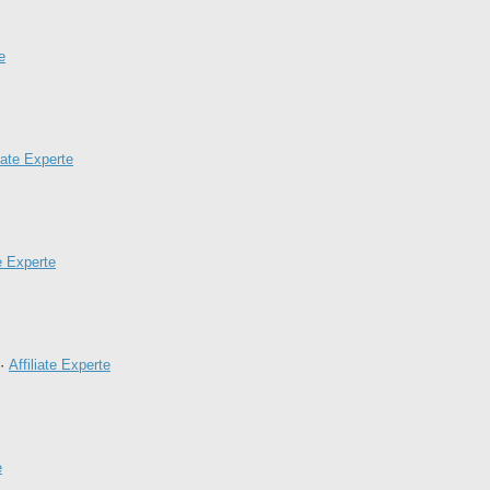
e
liate Experte
te Experte
·
Affiliate Experte
e