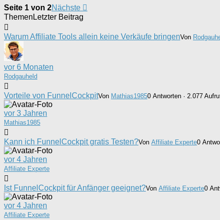
Seite 1 von 2
Nächste
Themen
Letzter Beitrag
Warum Affiliate Tools allein keine Verkäufe bringen
Von
Rodgauhe
vor 6 Monaten
Rodgauheld
Vorteile von FunnelCockpit
Von
Mathias1985
0 Antworten · 2.077 Aufru
vor 3 Jahren
Mathias1985
Kann ich FunnelCockpit gratis Testen?
Von
Affiliate Experte
0 Antwor
vor 4 Jahren
Affiliate Experte
Ist FunnelCockpit für Anfänger geeignet?
Von
Affiliate Experte
0 Ant
vor 4 Jahren
Affiliate Experte