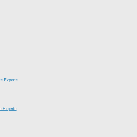
ate Experte
te Experte