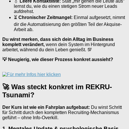
💧
Leere Kontaktliste:
Statt „mir gehen die Leute aus“
lernst du, wie du einen stetigen Strom neuer Leads
aufdrehst.
⏳
Chronischer Zeitmangel:
Einmal aufgesetzt, nimmt
dir die Automatisierung den größten Teil der Akquise-
Arbeit ab.
Du wirst merken, dass sich dein Alltag im Business
komplett verändert,
wenn dein System im Hintergrund
arbeitet, während du dein Leben genießt. 💯
💡 Neugierig, wie dieser Prozess konkret aussieht?
🚀 Was steckt konkret im REKRU-
Tsunami?
Der Kurs ist wie ein Fahrplan aufgebaut:
Du wirst Schritt
für Schritt durch den kompletten Recruiting-Mechanismus
geführt – ohne Info-Overkill.
1. Mentales Update & psychologische Basis