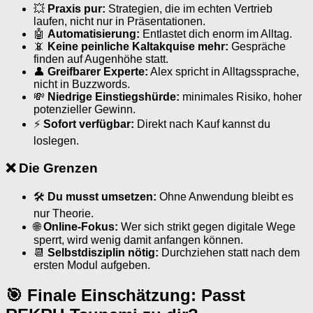
💥
Praxis pur:
Strategien, die im echten Vertrieb
laufen, nicht nur in Präsentationen.
🤖
Automatisierung:
Entlastet dich enorm im Alltag.
📵
Keine peinliche Kaltakquise mehr:
Gespräche
finden auf Augenhöhe statt.
👤
Greifbarer Experte:
Alex spricht in Alltagssprache,
nicht in Buzzwords.
💸
Niedrige Einstiegshürde:
minimales Risiko, hoher
potenzieller Gewinn.
⚡
Sofort verfügbar:
Direkt nach Kauf kannst du
loslegen.
❌ Die Grenzen
🛠
Du musst umsetzen:
Ohne Anwendung bleibt es
nur Theorie.
🌐
Online-Fokus:
Wer sich strikt gegen digitale Wege
sperrt, wird wenig damit anfangen können.
📆
Selbstdisziplin nötig:
Durchziehen statt nach dem
ersten Modul aufgeben.
🎯 Finale Einschätzung: Passt