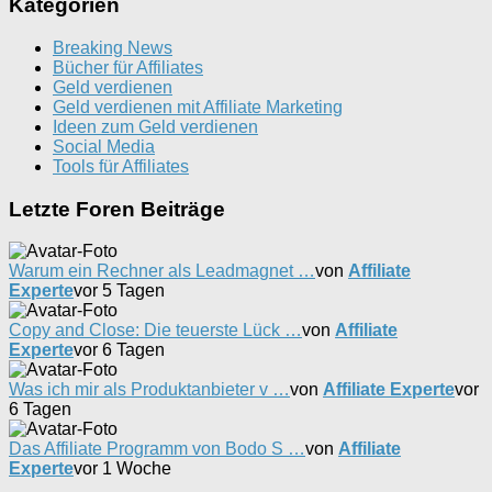
Kategorien
Breaking News
Bücher für Affiliates
Geld verdienen
Geld verdienen mit Affiliate Marketing
Ideen zum Geld verdienen
Social Media
Tools für Affiliates
Letzte Foren Beiträge
Warum ein Rechner als Leadmagnet …
von
Affiliate
Experte
vor 5 Tagen
Copy and Close: Die teuerste Lück …
von
Affiliate
Experte
vor 6 Tagen
Was ich mir als Produktanbieter v …
von
Affiliate Experte
vor
6 Tagen
Das Affiliate Programm von Bodo S …
von
Affiliate
Experte
vor 1 Woche