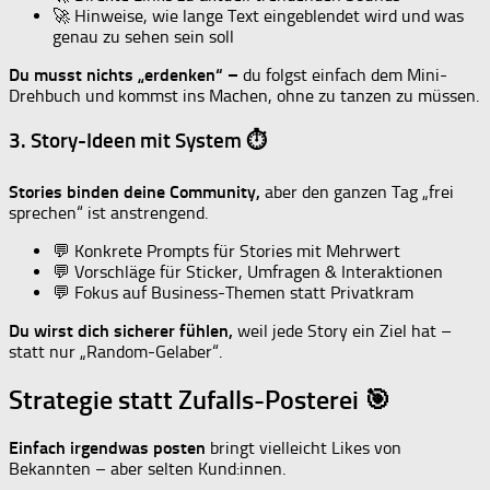
🚀 Hinweise, wie lange Text eingeblendet wird und was
genau zu sehen sein soll
Du musst nichts „erdenken“ –
du folgst einfach dem Mini-
Drehbuch und kommst ins Machen, ohne zu tanzen zu müssen.
3. Story-Ideen mit System ⏱
Stories binden deine Community,
aber den ganzen Tag „frei
sprechen“ ist anstrengend.
💬 Konkrete Prompts für Stories mit Mehrwert
💬 Vorschläge für Sticker, Umfragen & Interaktionen
💬 Fokus auf Business-Themen statt Privatkram
Du wirst dich sicherer fühlen,
weil jede Story ein Ziel hat –
statt nur „Random-Gelaber“.
Strategie statt Zufalls-Posterei 🎯
Einfach irgendwas posten
bringt vielleicht Likes von
Bekannten – aber selten Kund:innen.