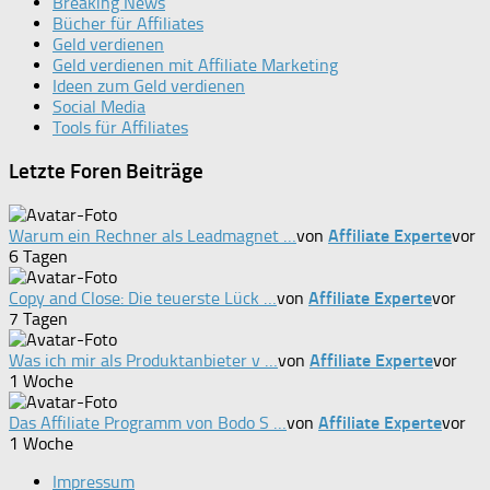
Breaking News
Bücher für Affiliates
Geld verdienen
Geld verdienen mit Affiliate Marketing
Ideen zum Geld verdienen
Social Media
Tools für Affiliates
Letzte Foren Beiträge
Warum ein Rechner als Leadmagnet …
von
Affiliate Experte
vor
6 Tagen
Copy and Close: Die teuerste Lück …
von
Affiliate Experte
vor
7 Tagen
Was ich mir als Produktanbieter v …
von
Affiliate Experte
vor
1 Woche
Das Affiliate Programm von Bodo S …
von
Affiliate Experte
vor
1 Woche
Impressum