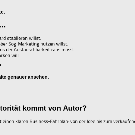
e,
 …
d etablieren willst.
ieber Sog-Marketing nutzen willst.
 aus der Austauschbarkeit raus musst.
rken will.
?
halte genauer ansehen.
torität kommt von Autor?
einen klaren Business-Fahrplan: von der Idee bis zum verkaufe