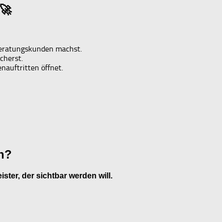
🚀
Beratungskunden machst.
cherst.
auftritten öffnet.
an?
ster, der sichtbar werden will.