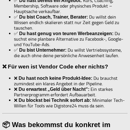
✅
Kurs, Coaching,
Du hast bereits ein Angebot:
Membership, Software oder physisches Produkt –
Hauptsache verkaufbar.
✅
Du willst dein
Du bist Coach, Trainer, Berater:
Wissen endlich skalieren statt nur Zeit gegen Geld zu
tauschen.
✅
Du
Du hast genug von teuren Werbeanzeigen:
suchst eine planbare Alternative zu Facebook-, Google-
und YouTube-Ads.
✅
Du willst Vertriebssysteme,
Du bist Unternehmer:
die auch ohne deine persönliche Anwesenheit laufen.
❌ Für wen ist Vendor Code eher nichts?
❌
Du brauchst
Du hast noch keine Produkt-Idee:
zumindest ein klares Angebot in der Pipeline.
❌
Ein starkes
Du erwartest „Geld über Nacht“:
Partnerprogramm erfordert Aufbauarbeit.
❌
Minimaler Tech-
Du blockst bei Technik sofort ab:
Willen für Tools wie Digistore24 muss da sein.
📦 Was bekommst du konkret im