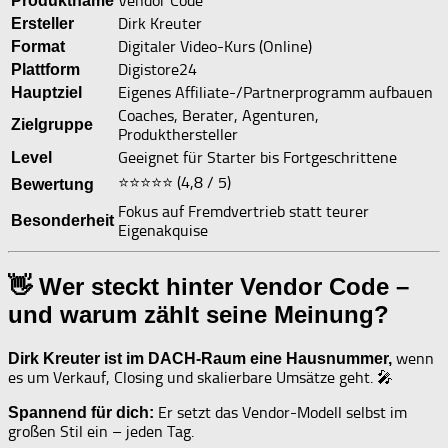
Vendor Code
Produktname
Dirk Kreuter
Ersteller
Digitaler Video-Kurs (Online)
Format
Digistore24
Plattform
Eigenes Affiliate-/Partnerprogramm aufbauen
Hauptziel
Coaches, Berater, Agenturen,
Zielgruppe
Produkthersteller
Geeignet für Starter bis Fortgeschrittene
Level
⭐️⭐️⭐️⭐️⭐️ (4,8 / 5)
Bewertung
Fokus auf Fremdvertrieb statt teurer
Besonderheit
Eigenakquise
👋 Wer steckt hinter Vendor Code –
und warum zählt seine Meinung?
wenn
Dirk Kreuter ist im DACH-Raum eine Hausnummer,
es um Verkauf, Closing und skalierbare Umsätze geht. 🎤
Er setzt das Vendor-Modell selbst im
Spannend für dich:
großen Stil ein – jeden Tag.