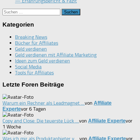
— Erfahrungsbericht & Fazit
Suchen
nach:
Kategorien
Breaking News
Bücher für Affiliates
Geld verdienen
Geld verdienen mit Affiliate Marketing
Ideen zum Geld verdienen
Social Media
Tools für Affiliates
Letzte Foren Beiträge
Warum ein Rechner als Leadmagnet …
von
Affiliate
vor 6 Tagen
Experte
Copy and Close: Die teuerste Lück …
von
vor
Affiliate Experte
1 Woche
Was ich mir als Produktanbieter v …
von
vor
Affiliate Experte