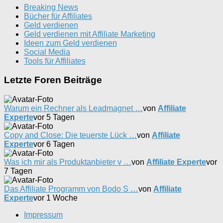
Breaking News
Bücher für Affiliates
Geld verdienen
Geld verdienen mit Affiliate Marketing
Ideen zum Geld verdienen
Social Media
Tools für Affiliates
Letzte Foren Beiträge
Warum ein Rechner als Leadmagnet …
von
Affiliate
Experte
vor 5 Tagen
Copy and Close: Die teuerste Lück …
von
Affiliate
Experte
vor 6 Tagen
Was ich mir als Produktanbieter v …
von
Affiliate Experte
vor
7 Tagen
Das Affiliate Programm von Bodo S …
von
Affiliate
Experte
vor 1 Woche
Impressum