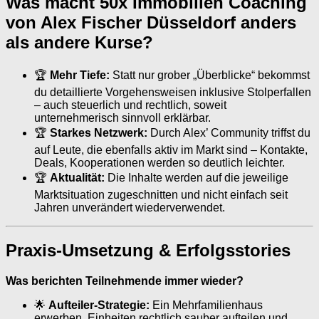
Was macht 50x Immobilien Coaching
von Alex Fischer Düsseldorf anders
als andere Kurse?
🏆
Mehr Tiefe:
Statt nur grober „Überblicke“ bekommst
du detaillierte Vorgehensweisen inklusive Stolperfallen
– auch steuerlich und rechtlich, soweit
unternehmerisch sinnvoll erklärbar.
🏆
Starkes Netzwerk:
Durch Alex’ Community triffst du
auf Leute, die ebenfalls aktiv im Markt sind – Kontakte,
Deals, Kooperationen werden so deutlich leichter.
🏆
Aktualität:
Die Inhalte werden auf die jeweilige
Marktsituation zugeschnitten und nicht einfach seit
Jahren unverändert wiederverwendet.
Praxis-Umsetzung & Erfolgsstories
Was berichten Teilnehmende immer wieder?
🌟
Aufteiler-Strategie:
Ein Mehrfamilienhaus
erwerben, Einheiten rechtlich sauber aufteilen und