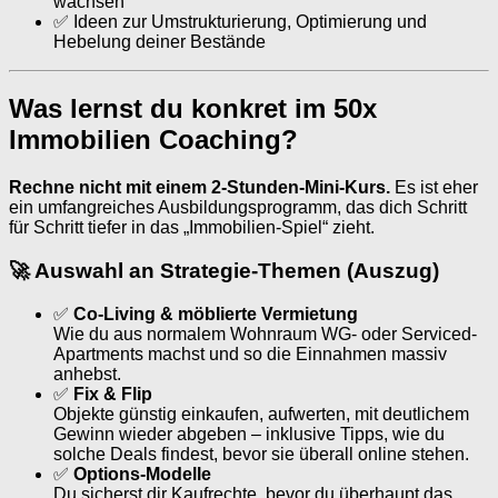
wachsen
✅ Ideen zur Umstrukturierung, Optimierung und
Hebelung deiner Bestände
Was lernst du konkret im 50x
Immobilien Coaching?
Rechne nicht mit einem 2-Stunden-Mini-Kurs.
Es ist eher
ein umfangreiches Ausbildungsprogramm, das dich Schritt
für Schritt tiefer in das „Immobilien-Spiel“ zieht.
🚀 Auswahl an Strategie-Themen (Auszug)
✅
Co-Living & möblierte Vermietung
Wie du aus normalem Wohnraum WG- oder Serviced-
Apartments machst und so die Einnahmen massiv
anhebst.
✅
Fix & Flip
Objekte günstig einkaufen, aufwerten, mit deutlichem
Gewinn wieder abgeben – inklusive Tipps, wie du
solche Deals findest, bevor sie überall online stehen.
✅
Options-Modelle
Du sicherst dir Kaufrechte, bevor du überhaupt das