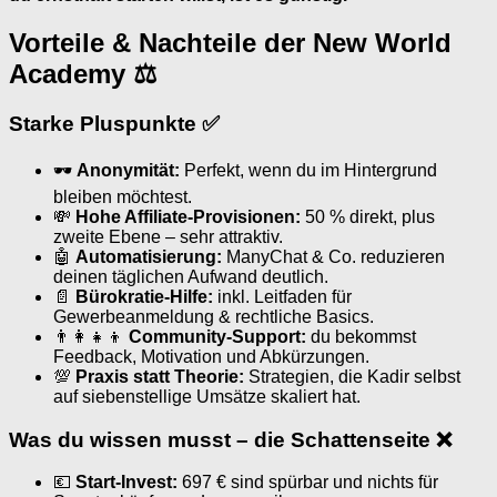
Vorteile & Nachteile der New World
Academy ⚖
Starke Pluspunkte ✅
🕶
Anonymität:
Perfekt, wenn du im Hintergrund
bleiben möchtest.
💸
Hohe Affiliate-Provisionen:
50 % direkt, plus
zweite Ebene – sehr attraktiv.
🤖
Automatisierung:
ManyChat & Co. reduzieren
deinen täglichen Aufwand deutlich.
📄
Bürokratie-Hilfe:
inkl. Leitfaden für
Gewerbeanmeldung & rechtliche Basics.
👨‍👩‍👧‍👦
Community-Support:
du bekommst
Feedback, Motivation und Abkürzungen.
💯
Praxis statt Theorie:
Strategien, die Kadir selbst
auf siebenstellige Umsätze skaliert hat.
Was du wissen musst – die Schattenseite ❌
💶
Start-Invest:
697 € sind spürbar und nichts für