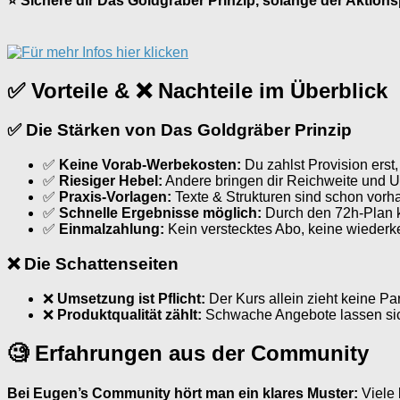
⭐ Sichere dir Das Goldgräber Prinzip, solange der Aktionsp
✅ Vorteile & ❌ Nachteile im Überblick
✅ Die Stärken von Das Goldgräber Prinzip
✅
Keine Vorab-Werbekosten:
Du zahlst Provision erst,
✅
Riesiger Hebel:
Andere bringen dir Reichweite und U
✅
Praxis-Vorlagen:
Texte & Strukturen sind schon vorha
✅
Schnelle Ergebnisse möglich:
Durch den 72h-Plan ka
✅
Einmalzahlung:
Kein verstecktes Abo, keine wieder
❌ Die Schattenseiten
❌
Umsetzung ist Pflicht:
Der Kurs allein zieht keine Pa
❌
Produktqualität zählt:
Schwache Angebote lassen sich
🧐 Erfahrungen aus der Community
Bei Eugen’s Community hört man ein klares Muster:
Viele 