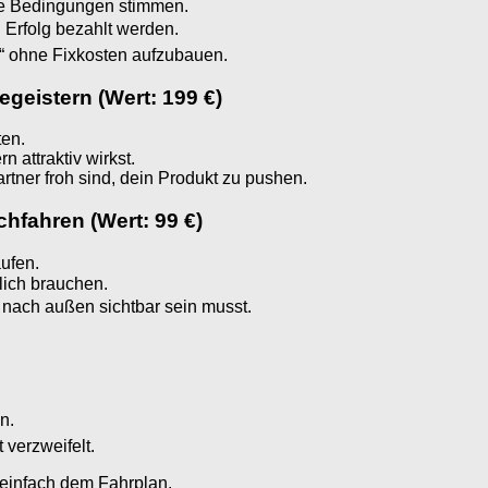
ie Bedingungen stimmen.
 Erfolg bezahlt werden.
e“ ohne Fixkosten aufzubauen.
egeistern (Wert: 199 €)
ten.
n attraktiv wirkst.
rtner froh sind, dein Produkt zu pushen.
hfahren (Wert: 99 €)
aufen.
lich brauchen.
 nach außen sichtbar sein musst.
n.
 verzweifelt.
 einfach dem Fahrplan.