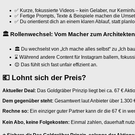
✅ Kurze, fokussierte Videos – kein Gelaber, nur Kerninha
✅ Fertige Prompts, Texte & Beispiele machen die Umsetz
✅ Du orientierst dich an einem klaren Ablauf, statt plan
🏛 Rollenwechsel: Vom Macher zum Architekten
🏛 Du wechselst von „Ich mache alles selbst“ zu „Ich bau
⌛ Während andere Content für Instagram ballern, fokussi
😌 Das fühlt sich fast unfair effizient an.
💶 Lohnt sich der Preis?
Aktueller Deal:
Das Goldgräber Prinzip liegt bei ca. 67 € Akti
Dem gegenüber steht:
Gesamtwert laut Anbieter über 1.300 € 
Rechne so:
Ein einziger guter Partner kann dir die 67 € in w
Kein Abo, keine Folgekosten:
Einmal zahlen, dauerhaft nutz