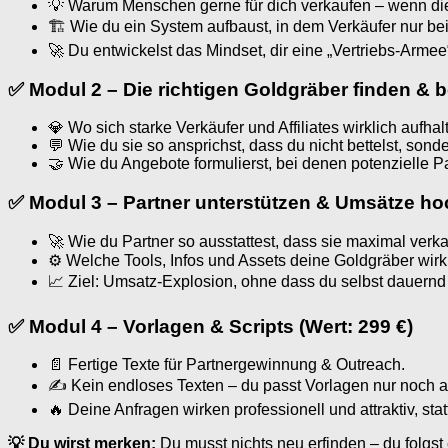
💡 Warum Menschen gerne für dich verkaufen – wenn d
🏗 Wie du ein System aufbaust, in dem Verkäufer nur bei
🚀 Du entwickelst das Mindset, dir eine „Vertriebs-Arme
✅ Modul 2 – Die richtigen Goldgräber finden & b
💎 Wo sich starke Verkäufer und Affiliates wirklich aufhal
💬 Wie du sie so ansprichst, dass du nicht bettelst, sonder
🤝 Wie du Angebote formulierst, bei denen potenzielle Pa
✅ Modul 3 – Partner unterstützen & Umsätze hoc
🚀 Wie du Partner so ausstattest, dass sie maximal verk
⚙ Welche Tools, Infos und Assets deine Goldgräber wirk
📈 Ziel: Umsatz-Explosion, ohne dass du selbst dauernd
✅ Modul 4 – Vorlagen & Scripts (Wert: 299 €)
📄 Fertige Texte für Partnergewinnung & Outreach.
✍ Kein endloses Texten – du passt Vorlagen nur noch a
🔥 Deine Anfragen wirken professionell und attraktiv, statt
💡 Du wirst merken:
Du musst nichts neu erfinden – du folgst