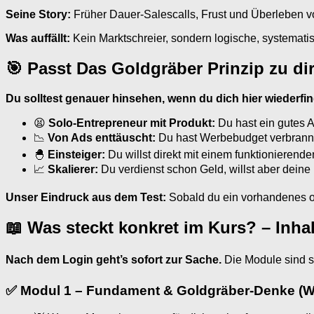
Seine Story:
Früher Dauer-Salescalls, Frust und Überleben v
Was auffällt:
Kein Marktschreier, sondern logische, systematisc
🎯 Passt Das Goldgräber Prinzip zu di
Du solltest genauer hinsehen, wenn du dich hier wiederfin
😫
Solo-Entrepreneur mit Produkt:
Du hast ein gutes A
📉
Von Ads enttäuscht:
Du hast Werbebudget verbrannt 
🐣
Einsteiger:
Du willst direkt mit einem funktionieren
📈
Skalierer:
Du verdienst schon Geld, willst aber dein
Unser Eindruck aus dem Test:
Sobald du ein vorhandenes od
📖 Was steckt konkret im Kurs? – Inha
Nach dem Login geht’s sofort zur Sache.
Die Module sind s
✅ Modul 1 – Fundament & Goldgräber-Denke (We