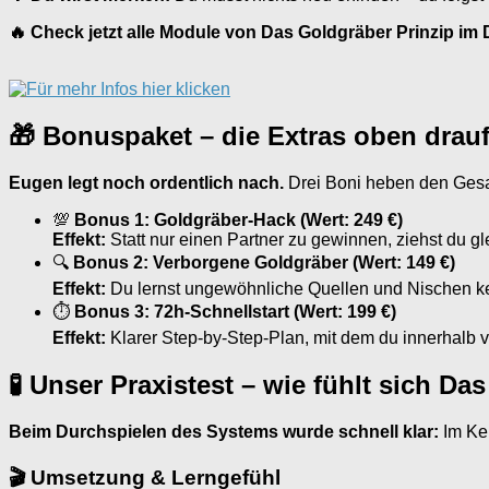
🔥 Check jetzt alle Module von Das Goldgräber Prinzip im D
🎁 Bonuspaket – die Extras oben drau
Eugen legt noch ordentlich nach.
Drei Boni heben den Gesamt
💯
Bonus 1: Goldgräber-Hack (Wert: 249 €)
Effekt:
Statt nur einen Partner zu gewinnen, ziehst du g
🔍
Bonus 2: Verborgene Goldgräber (Wert: 149 €)
Effekt:
Du lernst ungewöhnliche Quellen und Nischen ke
⏱
Bonus 3: 72h-Schnellstart (Wert: 199 €)
Effekt:
Klarer Step-by-Step-Plan, mit dem du innerhalb v
🧪 Unser Praxistest – wie fühlt sich D
Beim Durchspielen des Systems wurde schnell klar:
Im Ker
🎬 Umsetzung & Lerngefühl