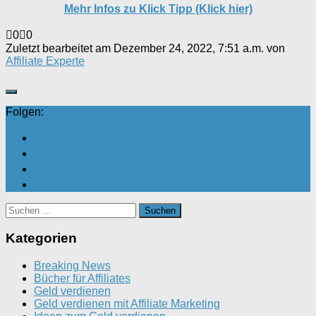
Mehr Infos zu Klick Tipp (Klick hier)
Anklicken
Anklicken
0
0
für
für
Zuletzt bearbeitet am Dezember 24, 2022, 7:51 a.m. von
Daumen
Daumen
Affiliate Experte
nach
nach
unten.
oben.
Folgen:
Suchen
nach:
Kategorien
Breaking News
Bücher für Affiliates
Geld verdienen
Geld verdienen mit Affiliate Marketing