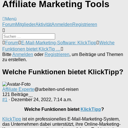
Affiliate Marketing Tools
Menü
Forum-
Forum
Mitglieder
Aktivität
Anmelden
Registrieren
Navigation
Forum-
Forum
E-Mail-Marketing-Software: KlickTipp
Welche
Breadcrumbs
Funktionen bietet KlickTip …
-
Bitte
Anmelden
oder
Registrieren
, um Beiträge und Themen
Du
zu erstellen.
bist
hier:
Welche Funktionen bietet KlickTipp?
Affiliate Experte
@arbeiten-und-reisen
121 Beiträge
#1
· Dezember 24, 2022, 7:14 a.m.
Welche Funktionen bietet
KlickTipp
?
KlickTipp
ist ein professionelles E-Mail-Marketing-System,
das Unternehmen dabei unterstützt, ihre Online-Marketing-