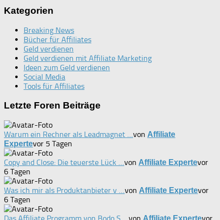
Kategorien
Breaking News
Bücher für Affiliates
Geld verdienen
Geld verdienen mit Affiliate Marketing
Ideen zum Geld verdienen
Social Media
Tools für Affiliates
Letzte Foren Beiträge
Warum ein Rechner als Leadmagnet …
von
Affiliate
vor 5 Tagen
Experte
Copy and Close: Die teuerste Lück …
von
vor
Affiliate Experte
6 Tagen
Was ich mir als Produktanbieter v …
von
vor
Affiliate Experte
6 Tagen
Das Affiliate Programm von Bodo S …
von
vor
Affiliate Experte