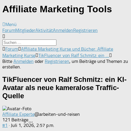
Affiliate Marketing Tools
Menü
Forum-
Forum
Mitglieder
Aktivität
Anmelden
Registrieren
Navigation
Forum-
Forum
Affiliate Marketing Kurse und Bücher: Affiliate
Breadcrumbs
Marketing Kurse
TikFluencer von Ralf Schmitz: ein …
-
Bitte
Anmelden
oder
Registrieren
, um Beiträge und Themen zu
Du
erstellen.
bist
hier:
TikFluencer von Ralf Schmitz: ein KI-
Avatar als neue kameralose Traffic-
Quelle
Affiliate Experte
@arbeiten-und-reisen
121 Beiträge
#1
· Juli 1, 2026, 2:57 p.m.