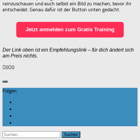
reinzuschauen und euch selbst ein Bild zu machen, bevor ihr
entscheidet. Genau dafür ist der Button unten gedacht.
Jetzt anmelden zum Gratis Training
Der Link oben ist ein Empfehlungslink – für dich ändert sich
am Preis nichts.
Anklicken
Anklicken
0
0
für
für
Daumen
Daumen
nach
nach
unten.
oben.
Folgen:
Suchen
nach: