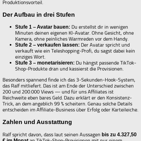
Produktionsvorteil.
Der Aufbau in drei Stufen
Du erstellst dir in wenigen
Stufe 1 – Avatar bauen:
Minuten deinen eigenen KI-Avatar. Ohne Gesicht, ohne
Kamera, ohne peinliches Warmreden vor dem Handy.
Der Avatar spricht und
Stufe 2 – verkaufen lassen:
verkauft wie ein Teleshopping-Profi, du sagst dabei kein
einziges Wort.
Du hängst passende TikTok-
Stufe 3 – monetarisieren:
Shop-Produkte dran und kassierst die Provisionen.
Besonders spannend finde ich das 3-Sekunden-Hook-System,
das Ralf mitliefert. Das ist am Ende der Unterschied zwischen
200 und 200.000 Views — und für uns Affiliates ist
Reichweite eben bares Geld. Dazu erklärt er den Konsistenz-
Trick, an dem angeblich 99 % scheitern. Genau solche Details
entscheiden im Affiliate-Business über Erfolg oder Karteileiche.
Zahlen und Ausstattung
Ralf spricht davon, dass laut seinen Aussagen
bis zu 4.327,50
an TikTok-Shop-Provisionen mit nur einem
€ im Monat