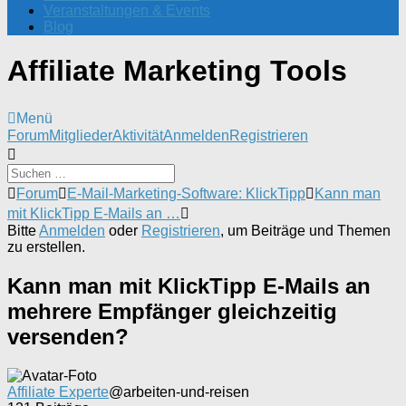
Veranstaltungen & Events
Blog
Affiliate Marketing Tools
Menü
Forum-
Forum
Mitglieder
Aktivität
Anmelden
Registrieren
Navigation
Forum-
Forum
E-Mail-Marketing-Software: KlickTipp
Kann man
Breadcrumbs
mit KlickTipp E-Mails an …
-
Bitte
Anmelden
oder
Registrieren
, um Beiträge und Themen
Du
zu erstellen.
bist
hier:
Kann man mit KlickTipp E-Mails an
mehrere Empfänger gleichzeitig
versenden?
Affiliate Experte
@arbeiten-und-reisen