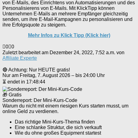
von E-Mails, des Einrichtens von Automatisierungen und des
Personalisierens von E-Mails. Mit KlickTipp können
Unternehmen E-Mails an mehrere Empfänger gleichzeitig
senden, um ihre E-Mail-Kampagnen zu personalisieren und
ihre Erfolgsquote zu steigern.
Mehr Infos zu Klick Tipp (Klick hier)
Anklicken
Anklicken
0
0
für
für
Zuletzt bearbeitet am Dezember 24, 2022, 7:52 a.m. von
Daumen
Daumen
Affiliate Experte
nach
nach
unten.
oben.
🔴 Achtung: Nur HEUTE gratis!
Nur am Freitag, 7. August 2026 – bis 24:00 Uhr
⏳ endet in 17:48:44
🎁 Gratis
Sonderreport: Der Mini-Kurs-Code
Warum du nicht mit einem riesigen Kurs starten musst, um
online Geld zu verdienen.
Das richtige Mini-Kurs-Thema finden
Eine schlanke Struktur, die sich verkauft
Wie du ohne großes Equipment startest