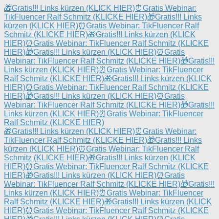
🎁
Gratis!!! Links kürzen (KLICK HIER)
⏰
Gratis Webinar:
TikFluencer Ralf Schmitz (KLICKE HIER)
🎁
Gratis!!! Links
kürzen (KLICK HIER)
⏰
Gratis Webinar: TikFluencer Ralf
Schmitz (KLICKE HIER)
🎁
Gratis!!! Links kürzen (KLICK
HIER)
⏰
Gratis Webinar: TikFluencer Ralf Schmitz (KLICKE
HIER)
🎁
Gratis!!! Links kürzen (KLICK HIER)
⏰
Gratis
Webinar: TikFluencer Ralf Schmitz (KLICKE HIER)
🎁
Gratis!!!
Links kürzen (KLICK HIER)
⏰
Gratis Webinar: TikFluencer
Ralf Schmitz (KLICKE HIER)
🎁
Gratis!!! Links kürzen (KLICK
HIER)
⏰
Gratis Webinar: TikFluencer Ralf Schmitz (KLICKE
HIER)
🎁
Gratis!!! Links kürzen (KLICK HIER)
⏰
Gratis
Webinar: TikFluencer Ralf Schmitz (KLICKE HIER)
🎁
Gratis!!!
Links kürzen (KLICK HIER)
⏰
Gratis Webinar: TikFluencer
Ralf Schmitz (KLICKE HIER)
🎁
Gratis!!! Links kürzen (KLICK HIER)
⏰
Gratis Webinar:
TikFluencer Ralf Schmitz (KLICKE HIER)
🎁
Gratis!!! Links
kürzen (KLICK HIER)
⏰
Gratis Webinar: TikFluencer Ralf
Schmitz (KLICKE HIER)
🎁
Gratis!!! Links kürzen (KLICK
HIER)
⏰
Gratis Webinar: TikFluencer Ralf Schmitz (KLICKE
HIER)
🎁
Gratis!!! Links kürzen (KLICK HIER)
⏰
Gratis
Webinar: TikFluencer Ralf Schmitz (KLICKE HIER)
🎁
Gratis!!!
Links kürzen (KLICK HIER)
⏰
Gratis Webinar: TikFluencer
Ralf Schmitz (KLICKE HIER)
🎁
Gratis!!! Links kürzen (KLICK
HIER)
⏰
Gratis Webinar: TikFluencer Ralf Schmitz (KLICKE