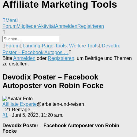
Affiliate Marketing Tools
Menü
Forum-
Forum
Mitglieder
Aktivität
Anmelden
Registrieren
Navigation
Forum-
Forum
Landing-Page-Tools: Weitere Tools
Devodix
Breadcrumbs
Poster – Facebook Autopos …
-
Bitte
Anmelden
oder
Registrieren
, um Beiträge und Themen
Du
zu erstellen.
bist
hier:
Devodix Poster – Facebook
Autoposter von Robin Focke
Affiliate Experte
@arbeiten-und-reisen
121 Beiträge
#1
· Juni 5, 2023, 11:20 a.m.
Devodix Poster – Facebook Autoposter von Robin
Focke