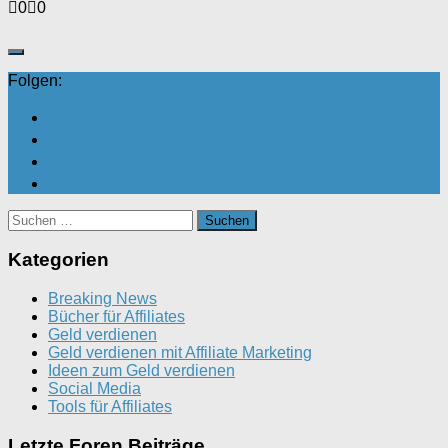
Anklicken
Anklicken
0
0
für
für
Daumen
Daumen
nach
nach
unten.
oben.
Folgen:
Suchen
nach:
Kategorien
Breaking News
Bücher für Affiliates
Geld verdienen
Geld verdienen mit Affiliate Marketing
Ideen zum Geld verdienen
Social Media
Tools für Affiliates
Letzte Foren Beiträge