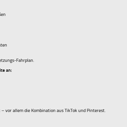
ßen
aten
etzungs-Fahrplan.
ite an:
t
– vor allem die Kombination aus TikTok und Pinterest.