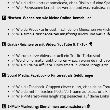
✅ Wie du dich korrekt anmeldest, ohne Risiko auf eine Spe
✅ Wie Provisionen berechnet werden und was realistisch m
2️⃣ Nischen-Webseiten wie kleine Online-Immobilien
✅ Wie du Produkte findest, nach denen Menschen wirklic
✅ Wie simple Nischenseiten langfristig Klicks und Verkäuf
3️⃣ Gratis-Reichweite mit Video: YouTube & TikTok 🎥
✅ Warum kurze Videos aktuell ein Traffic-Turbo sind
✅ Welche Formate funktionieren – auch wenn du nicht vor
✅ Wie du deine Affiliate-Links smart in Videos integrierst
4️⃣ Social Media: Facebook & Pinterest als Geldbringer
✅ Wie du Facebook-Gruppen clever nutzt, ohne deine Fr
✅ Wie du mit hilfreichen Posts Vertrauen aufbaust und K
✅ Wie Pinterest-Pins langfristig Besucher auf deine Links
5️⃣ E-Mail-Marketing: Einnahmen automatisieren 🤖