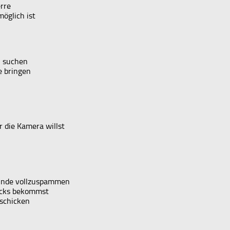
rre
öglich ist
h suchen
e bringen
 die Kamera willst
eunde vollzuspammen
licks bekommst
 schicken