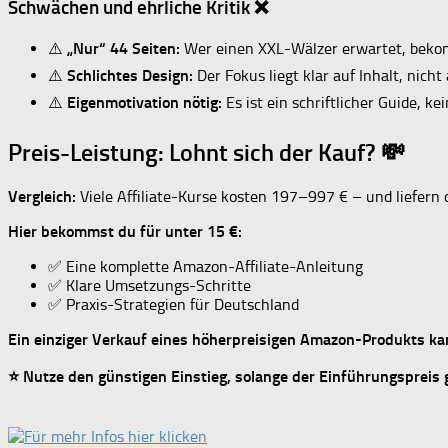
Schwächen und ehrliche Kritik ❌
⚠️
„Nur“ 44 Seiten:
Wer einen XXL-Wälzer erwartet, beko
⚠️
Schlichtes Design:
Der Fokus liegt klar auf Inhalt, nicht
⚠️
Eigenmotivation nötig:
Es ist ein schriftlicher Guide, k
Preis-Leistung: Lohnt sich der Kauf? 💸
Vergleich:
Viele Affiliate-Kurse kosten 197–997 € – und liefern o
Hier bekommst du für unter 15 €:
✅ Eine komplette Amazon-Affiliate-Anleitung
✅ Klare Umsetzungs-Schritte
✅ Praxis-Strategien für Deutschland
Ein einziger Verkauf eines höherpreisigen Amazon-Produkts ka
⭐ Nutze den günstigen Einstieg, solange der Einführungspreis g