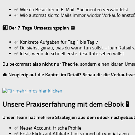
✅ Wie du Besucher in E-Mail-Abonnenten verwandelst
✅ Wie automatisierte Mails immer wieder Verkäufe ansto
6️⃣ Der 7-Tage-Umsetzungsplan 📅
✅ Konkrete Aufgaben für Tag 1 bis Tag 7
✅ Du siehst genau, was du wann tun sollst – kein Rätselr
✅ Ideal, wenn du schnell erste Resultate sehen willst
Du bekommst also nicht nur Theorie
, sondern einen klaren Ums
🔥 Neugierig auf die Kapitel im Detail? Schau dir die Verkaufsse
Unsere Praxiserfahrung mit dem eBook 🧪
Unser Team hat mehrere Strategien aus dem eBook nachgebau
✅ Neuer Account, frische Profile
✅ Erste Klicks auf Affiliate-Links innerhalb von 4 Tagen