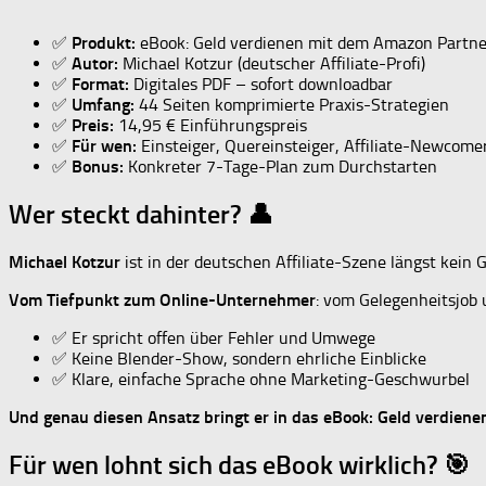
✅
Produkt:
eBook: Geld verdienen mit dem Amazon Part
✅
Autor:
Michael Kotzur (deutscher Affiliate-Profi)
✅
Format:
Digitales PDF – sofort downloadbar
✅
Umfang:
44 Seiten komprimierte Praxis-Strategien
✅
Preis:
14,95 € Einführungspreis
✅
Für wen:
Einsteiger, Quereinsteiger, Affiliate-Newcome
✅
Bonus:
Konkreter 7-Tage-Plan zum Durchstarten
Wer steckt dahinter? 👤
Michael Kotzur
ist in der deutschen Affiliate-Szene längst kein
Vom Tiefpunkt zum Online-Unternehmer
: vom Gelegenheitsjob 
✅ Er spricht offen über Fehler und Umwege
✅ Keine Blender-Show, sondern ehrliche Einblicke
✅ Klare, einfache Sprache ohne Marketing-Geschwurbel
Und genau diesen Ansatz bringt er in das eBook: Geld verdie
Für wen lohnt sich das eBook wirklich? 🎯