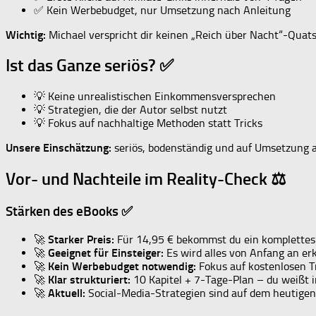
✅ Kein Werbebudget, nur Umsetzung nach Anleitung
Wichtig:
Michael verspricht dir keinen „Reich über Nacht“-Quats
Ist das Ganze seriös? ✅
💡 Keine unrealistischen Einkommensversprechen
💡 Strategien, die der Autor selbst nutzt
💡 Fokus auf nachhaltige Methoden statt Tricks
Unsere Einschätzung:
seriös, bodenständig und auf Umsetzung a
Vor- und Nachteile im Reality-Check ⚖️
Stärken des eBooks ✅
🚀
Starker Preis:
Für 14,95 € bekommst du ein komplettes S
🚀
Geeignet für Einsteiger:
Es wird alles von Anfang an erk
🚀
Kein Werbebudget notwendig:
Fokus auf kostenlosen Tr
🚀
Klar strukturiert:
10 Kapitel + 7-Tage-Plan – du weißt i
🚀
Aktuell:
Social-Media-Strategien sind auf dem heutigen