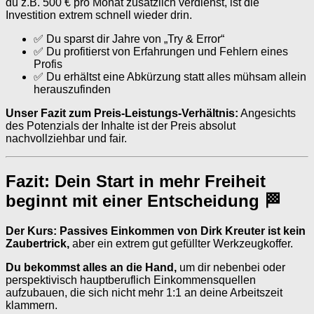
du z.B. 500 € pro Monat zusätzlich verdienst, ist die
Investition extrem schnell wieder drin.
✅ Du sparst dir Jahre von „Try & Error“
✅ Du profitierst von Erfahrungen und Fehlern eines
Profis
✅ Du erhältst eine Abkürzung statt alles mühsam allein
herauszufinden
Unser Fazit zum Preis-Leistungs-Verhältnis:
Angesichts
des Potenzials der Inhalte ist der Preis absolut
nachvollziehbar und fair.
Fazit: Dein Start in mehr Freiheit
beginnt mit einer Entscheidung 🏁
Der Kurs: Passives Einkommen von Dirk Kreuter ist kein
Zaubertrick,
aber ein extrem gut gefüllter Werkzeugkoffer.
Du bekommst alles an die Hand,
um dir nebenbei oder
perspektivisch hauptberuflich Einkommensquellen
aufzubauen, die sich nicht mehr 1:1 an deine Arbeitszeit
klammern.