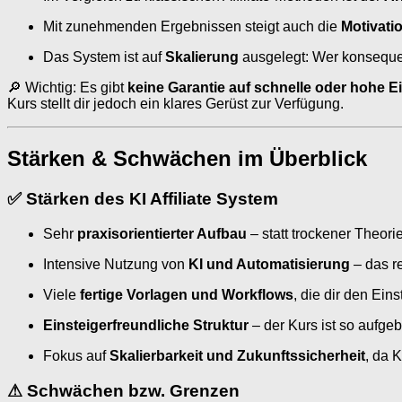
Mit zunehmenden Ergebnissen steigt auch die
Motivati
Das System ist auf
Skalierung
ausgelegt: Wer konsequent
🔎 Wichtig: Es gibt
keine Garantie auf schnelle oder hohe 
Kurs stellt dir jedoch ein klares Gerüst zur Verfügung.
Stärken & Schwächen im Überblick
✅
Stärken des KI Affiliate System
Sehr
praxisorientierter Aufbau
– statt trockener Theori
Intensive Nutzung von
KI und Automatisierung
– das r
Viele
fertige Vorlagen und Workflows
, die dir den Ein
Einsteigerfreundliche Struktur
– der Kurs ist so aufge
Fokus auf
Skalierbarkeit und Zukunftssicherheit
, da 
⚠
Schwächen bzw. Grenzen