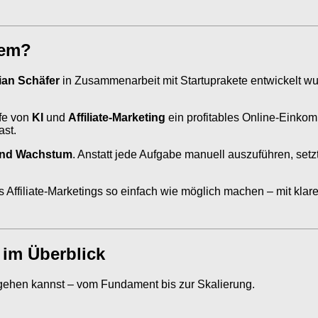
tem?
ian Schäfer
in Zusammenarbeit mit Startuprakete entwickelt wurd
lfe von
KI
und
Affiliate-Marketing
ein profitables Online-Einko
ast.
 und Wachstum
. Anstatt jede Aufgabe manuell auszuführen, setz
es Affiliate-Marketings so einfach wie möglich machen – mit kl
 im Überblick
vorgehen kannst – vom Fundament bis zur Skalierung.