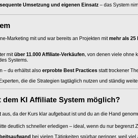
onsequente Umsetzung und eigenen Einsatz
– das System nimm
tem
ne-Marketing mit und war bereits an Projekten mit
mehr als 25
ter mit
über 11.000 Affiliate-Verkäufen
, von denen viele ohne 
 des Systems.
n – du erhältst also
erprobte Best Practices
statt trockener The
 Experten, die die Strategien tagtäglich nutzen und ständig weit
t dem KI Affiliate System möglich?
t
aus, da der Kurs klar aufgebaut ist und du an die Hand genom
tte deutlich schneller erledigen – ideal, wenn du nur begrenzt Z
beitsaufwand
bei vielen Tätigkeiten spürbar geringer, weil viel 