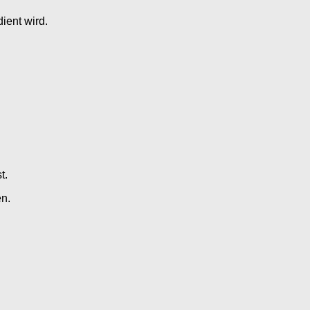
ient wird.
t.
en.