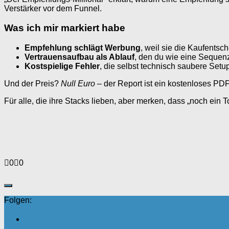
Verstärker vor dem Funnel.
Was ich mir markiert habe
Empfehlung schlägt Werbung
, weil sie die Kaufentsc
Vertrauensaufbau als Ablauf
, den du wie eine Sequen
Kostspielige Fehler
, die selbst technisch saubere Set
Und der Preis?
Null Euro
– der Report ist ein kostenloses P
Für alle, die ihre Stacks lieben, aber merken, dass „noch ein T
Anklicken
Anklicken
0
0
für
für
Daumen
Daumen
nach
nach
unten.
oben.
Folgen: