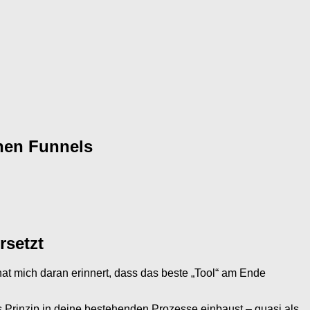
inen Funnels
rsetzt
hat mich daran erinnert, dass das beste „Tool“ am Ende
es Prinzip in deine bestehenden Prozesse einbaust – quasi als