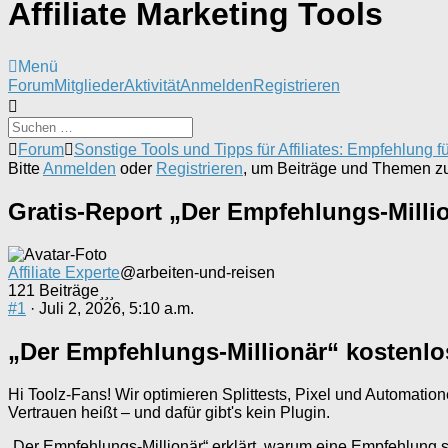
Affiliate Marketing Tools
Menü
Forum-
Forum
Mitglieder
Aktivität
Anmelden
Registrieren
Navigation
Forum-
Forum
Sonstige Tools und Tipps für Affiliates: Empfehlung für
Breadcrumbs
Bitte
Anmelden
oder
Registrieren
, um Beiträge und Themen zu 
-
Du
Gratis-Report „Der Empfehlungs-Milli
bist
hier:
Affiliate Experte
@arbeiten-und-reisen
121 Beiträge
#1
· Juli 2, 2026, 5:10 a.m.
„Der Empfehlungs-Millionär“ kostenlos
Hi Toolz-Fans! Wir optimieren Splittests, Pixel und Automatio
Vertrauen heißt – und dafür gibt's kein Plugin.
„Der Empfehlungs-Millionär“ erklärt, warum eine Empfehlung st