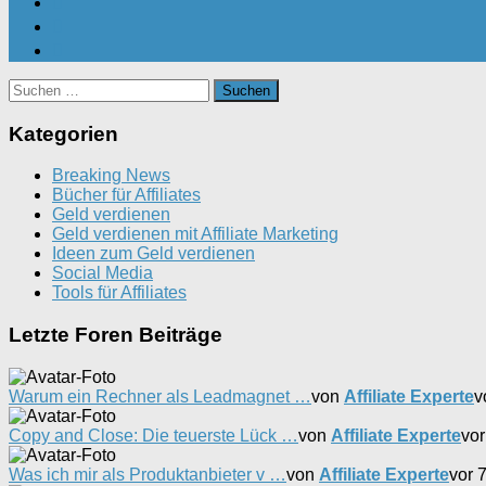
Suchen
nach:
Kategorien
Breaking News
Bücher für Affiliates
Geld verdienen
Geld verdienen mit Affiliate Marketing
Ideen zum Geld verdienen
Social Media
Tools für Affiliates
Letzte Foren Beiträge
Warum ein Rechner als Leadmagnet …
von
Affiliate Experte
v
Copy and Close: Die teuerste Lück …
von
Affiliate Experte
vor
Was ich mir als Produktanbieter v …
von
Affiliate Experte
vor 