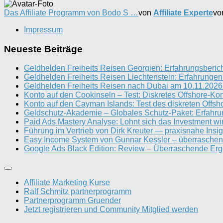
Das Affiliate Programm von Bodo S …
von
Affiliate Experte
vo
Impressum
Neueste Beiträge
Geldhelden Freiheits Reisen Georgien: Erfahrungsberic
Geldhelden Freiheits Reisen Liechtenstein: Erfahrungen
Geldhelden Freiheits Reisen nach Dubai am 10.11.2026 
Konto auf den Cookinseln – Test: Diskretes Offshore-Ko
Konto auf den Cayman Islands: Test des diskreten Offsh
Geldschutz-Akademie – Globales Schutz-Paket: Erfahrun
Paid Ads Mastery Analyse: Lohnt sich das Investment wi
Führung im Vertrieb von Dirk Kreuter — praxisnahe Insig
Easy Income System von Gunnar Kessler – überraschen
Google Ads Black Edition: Review – Überraschende Erg
Affiliate Marketing Kurse
Ralf Schmitz partnerprogramm
Partnerprogramm Gruender
Jetzt registrieren und Community Mitglied werden