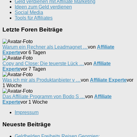
Geld verdienen mit Affiliate Marketing
Ideen zum Geld verdienen
Social Media
Tools für Affiliates
Letzte Foren Beiträge
Warum ein Rechner als Leadmagnet …
von
Affiliate
Experte
vor 6 Tagen
Copy and Close: Die teuerste Lück …
von
Affiliate
Experte
vor 7 Tagen
Was ich mir als Produktanbieter v …
von
Affiliate Experte
vor
1 Woche
Das Affiliate Programm von Bodo S …
von
Affiliate
Experte
vor 1 Woche
Impressum
Neueste Beiträge
Geldhelden Freiheits Reisen Georgien: