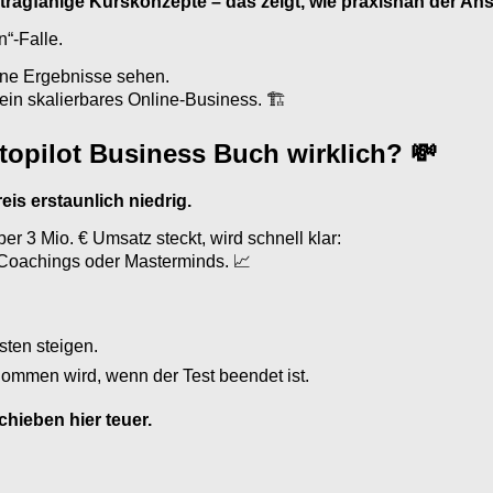
tragfähige Kurskonzepte – das zeigt, wie praxisnah der Ansa
“-Falle.
eine Ergebnisse sehen.
r ein skalierbares Online-Business. 🏗
topilot Business Buch wirklich? 💸
eis erstaunlich niedrig.
 3 Mio. € Umsatz steckt, wird schnell klar:
 Coachings oder Masterminds. 📈
ten steigen.
ommen wird, wenn der Test beendet ist.
hieben hier teuer.