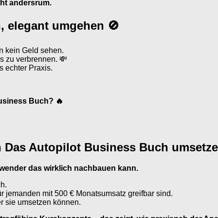
icht andersrum.
rn, elegant umgehen 🚫
en kein Geld sehen.
os zu verbrennen. 💸
 echter Praxis.
Business Buch? 🔥
h Das Autopilot Business Buch umsetze
nwender das wirklich nachbauen kann.
h.
für jemanden mit 500 € Monatsumsatz greifbar sind.
er sie umsetzen können.