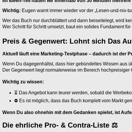
Im Ideen-Teil hatten wir innerhalb von 30 Minuten mehrere 
Wichtig:
Eugen warnt immer wieder vor der „Lesen-und-nix-tun
Wer das Buch nur durchblättert und dann beiseitelegt, wird k
Wer Schritt für Schritt umsetzt, baut ein solides Fundament fü
Preis & Gegenwert: Lohnt sich Das Au
Aktuell läuft eine Marketing-Testphase – dadurch ist der Pr
Wenn Du dagegenhältst, dass hier gebündeltes Wissen aus über
Der Gegenwert liegt normalerweise im Bereich hochpreisiger
Wichtig zu wissen:
⏳ Das Angebot kann teurer werden, sobald die Werbekos
⛔ Es ist möglich, dass das Buch komplett vom Markt gen
Wenn Du also ohnehin mit dem Gedanken spielst, ist Aufsc
Die ehrliche Pro- & Contra-Liste ⚖