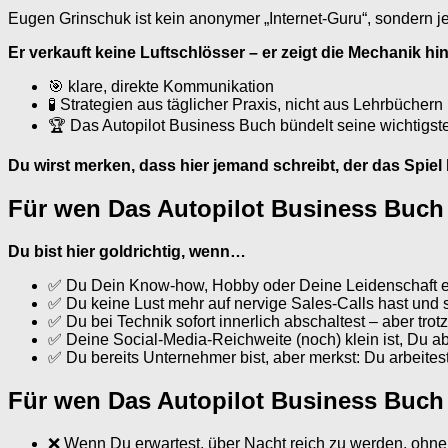
Eugen Grinschuk ist kein anonymer „Internet-Guru“, sondern j
Er verkauft keine Luftschlösser – er zeigt die Mechanik hi
🎯 klare, direkte Kommunikation
🧪 Strategien aus täglicher Praxis, nicht aus Lehrbüchern
🏆 Das Autopilot Business Buch bündelt seine wichtigs
Du wirst merken, dass hier jemand schreibt, der das Spiel
Für wen Das Autopilot Business Buch 
Du bist hier goldrichtig, wenn…
✅ Du Dein Know-how, Hobby oder Deine Leidenschaft en
✅ Du keine Lust mehr auf nervige Sales-Calls hast und s
✅ Du bei Technik sofort innerlich abschaltest – aber tro
✅ Deine Social-Media-Reichweite (noch) klein ist, Du ab
✅ Du bereits Unternehmer bist, aber merkst: Du arbeites
Für wen Das Autopilot Business Buch
❌ Wenn Du erwartest, über Nacht reich zu werden, ohne 