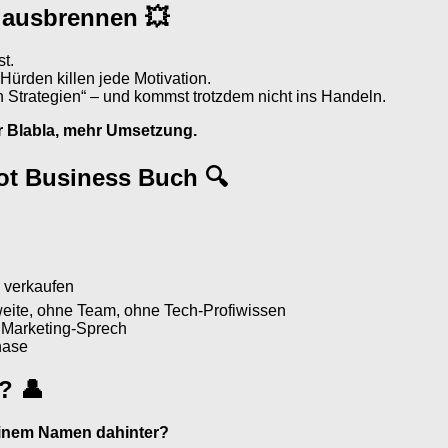
 ausbrennen 💥
t.
Hürden killen jede Motivation.
 Strategien“ – und kommst trotzdem nicht ins Handeln.
r Blabla, mehr Umsetzung.
lot Business Buch 🔍
 verkaufen
eite, ohne Team, ohne Tech-Profiwissen
m Marketing-Sprech
hase
? 👤
seinem Namen dahinter?