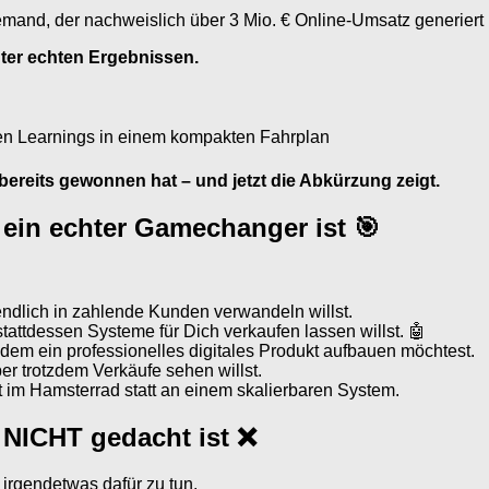
emand, der nachweislich über 3 Mio. € Online-Umsatz generiert 
nter echten Ergebnissen.
ten Learnings in einem kompakten Fahrplan
 bereits gewonnen hat – und jetzt die Abkürzung zeigt.
ein echter Gamechanger ist 🎯
dlich in zahlende Kunden verwandeln willst.
tattdessen Systeme für Dich verkaufen lassen willst. 🤖
tzdem ein professionelles digitales Produkt aufbauen möchtest.
er trotzdem Verkäufe sehen willst.
t im Hamsterrad statt an einem skalierbaren System.
 NICHT gedacht ist ❌
irgendetwas dafür zu tun.