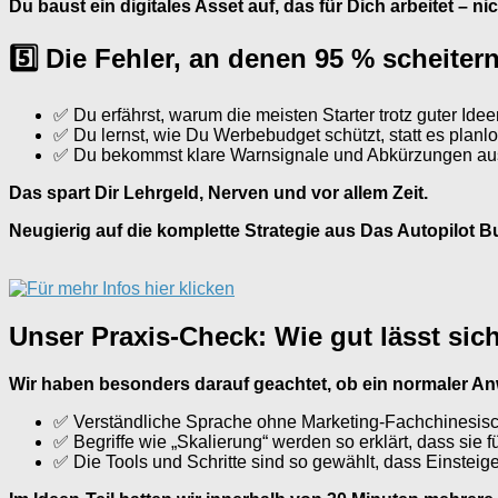
Du baust ein digitales Asset auf, das für Dich arbeitet – n
5️⃣ Die Fehler, an denen 95 % scheite
✅ Du erfährst, warum die meisten Starter trotz guter Ide
✅ Du lernst, wie Du Werbebudget schützt, statt es planl
✅ Du bekommst klare Warnsignale und Abkürzungen aus
Das spart Dir Lehrgeld, Nerven und vor allem Zeit.
Neugierig auf die komplette Strategie aus Das Autopilot 
Unser Praxis-Check: Wie gut lässt sic
Wir haben besonders darauf geachtet, ob ein normaler A
✅ Verständliche Sprache ohne Marketing-Fachchinesisc
✅ Begriffe wie „Skalierung“ werden so erklärt, dass sie 
✅ Die Tools und Schritte sind so gewählt, dass Einsteig