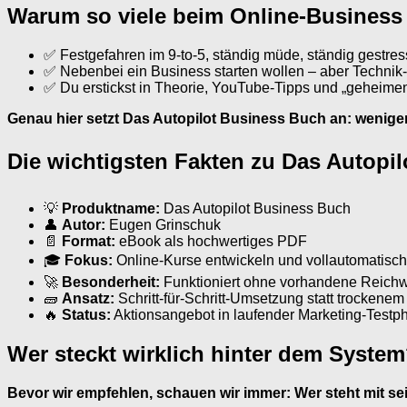
Warum so viele beim Online-Business
✅ Festgefahren im 9-to-5, ständig müde, ständig gestress
✅ Nebenbei ein Business starten wollen – aber Technik-
✅ Du erstickst in Theorie, YouTube-Tipps und „geheimen
Genau hier setzt Das Autopilot Business Buch an: wenige
Die wichtigsten Fakten zu Das Autopi
💡
Produktname:
Das Autopilot Business Buch
👤
Autor:
Eugen Grinschuk
📄
Format:
eBook als hochwertiges PDF
🎓
Fokus:
Online-Kurse entwickeln und vollautomatisch
🚀
Besonderheit:
Funktioniert ohne vorhandene Reichw
🧱
Ansatz:
Schritt-für-Schritt-Umsetzung statt trockene
🔥
Status:
Aktionsangebot in laufender Marketing-Testp
Wer steckt wirklich hinter dem System
Bevor wir empfehlen, schauen wir immer: Wer steht mit 