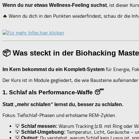
, ist dieser Kur
Wenn du nur etwas Wellness-Feeling suchst
🔥 Wenn du dich in den Punkten wiederfindest, schau dir die Inha
📦 Was steckt in der Biohacking Maste
für Energie, Fo
Im Kern bekommst du ein Komplett-System
Der Kurs ist in Module gegliedert, die wie Bausteine aufeinande
1. Schlaf als Performance-Waffe 😴
Statt „mehr schlafen“ lernst du, besser zu schlafen.
Fokus: Tiefschlaf-Phasen und erholsame REM-Zyklen.
💡
Warum Tracking (z.B. mit Ring oder Wa
Schlaf messen:
💡
Temperatur, Licht, Geräusche – un
Schlaf-Umgebung:
💡
Du verstehst, warum Schlaf kein Luxus ist, so
Output: