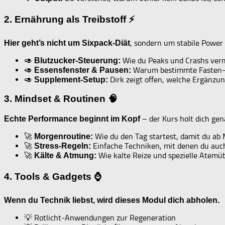
2. Ernährung als Treibstoff ⚡
, sondern um stabile Power 
Hier geht’s nicht um Sixpack-Diät
🥑
Wie du Peaks und Crashs verm
Blutzucker-Steuerung:
🥑
Warum bestimmte Fasten-S
Essensfenster & Pausen:
🥑
Dirk zeigt offen, welche Ergänzun
Supplement-Setup:
3. Mindset & Routinen 🧠
– der Kurs holt dich gen
Echte Performance beginnt im Kopf
🚀
Wie du den Tag startest, damit du ab 
Morgenroutine:
🚀
Einfache Techniken, mit denen du auch
Stress-Regeln:
🚀
Wie kalte Reize und spezielle Atemü
Kälte & Atmung:
4. Tools & Gadgets ⌚
Wenn du Technik liebst, wird dieses Modul dich abholen.
💡 Rotlicht-Anwendungen zur Regeneration