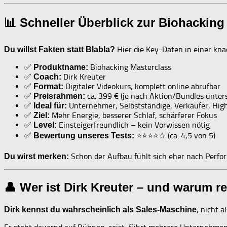
📊 Schneller Überblick zur Biohacking
Hier die Key-Daten in einer kna
Du willst Fakten statt Blabla?
✅
Biohacking Masterclass
Produktname:
✅
Dirk Kreuter
Coach:
✅
Digitaler Videokurs, komplett online abrufbar
Format:
✅
ca. 399 € (je nach Aktion/Bundles unters
Preisrahmen:
✅
Unternehmer, Selbstständige, Verkäufer, Hig
Ideal für:
✅
Mehr Energie, besserer Schlaf, schärferer Fokus
Ziel:
✅
Einsteigerfreundlich – kein Vorwissen nötig
Level:
✅
⭐⭐⭐⭐☆ (ca. 4,5 von 5)
Bewertung unseres Tests:
Schon der Aufbau fühlt sich eher nach Perfo
Du wirst merken:
👤 Wer ist Dirk Kreuter – und warum r
, nicht 
Dirk kennst du wahrscheinlich als Sales-Maschine