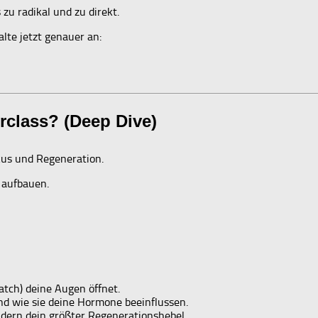
s zu radikal und zu direkt.
lte jetzt genauer an:
rclass? (Deep Dive)
kus und Regeneration.
r aufbauen.
tch) deine Augen öffnet.
d wie sie deine Hormone beeinflussen.
ndern dein größter Regenerationshebel.