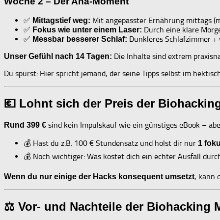
Woche 2 – Der Aha-Moment
✅
Mit angepasster Ernährung mittags (me
Mittagstief weg:
✅
Durch eine klare Morge
Fokus wie unter einem Laser:
✅
Dunkleres Schlafzimmer + we
Messbar besserer Schlaf:
Die Inhalte sind extrem praxisna
Unser Gefühl nach 14 Tagen:
Du spürst: Hier spricht jemand, der seine Tipps selbst im hekt
💶 Lohnt sich der Preis der Biohackin
sind kein Impulskauf wie ein günstiges eBook – abe
Rund 399 €
💰 Hast du z.B. 100 € Stundensatz und holst dir nur
1 fok
💰 Noch wichtiger: Was kostet dich ein echter Ausfall dur
, kann 
Wenn du nur einige der Hacks konsequent umsetzt
⚖ Vor- und Nachteile der Biohacking 