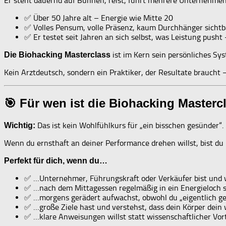
Er steht dauernd auf Bühnen, reist, führt mehrere Unternehmen –
✅ Über 50 Jahre alt – Energie wie Mitte 20
✅ Volles Pensum, volle Präsenz, kaum Durchhänger sichtb
✅ Er testet seit Jahren an sich selbst, was Leistung pusht 
ist im Kern sein persönliches Sy
Die Biohacking Masterclass
Kein Arztdeutsch, sondern ein Praktiker, der Resultate braucht
🎯 Für wen ist die Biohacking Masterc
Das ist kein Wohlfühlkurs für „ein bisschen gesünder“.
Wichtig:
Wenn du ernsthaft an deiner Performance drehen willst, bist du h
Perfekt für dich, wenn du…
✅ …Unternehmer, Führungskraft oder Verkäufer bist und 
✅ …nach dem Mittagessen regelmäßig in ein Energieloch stü
✅ …morgens gerädert aufwachst, obwohl du „eigentlich ge
✅ …große Ziele hast und verstehst, dass dein Körper dein 
✅ …klare Anweisungen willst statt wissenschaftlicher Vortr