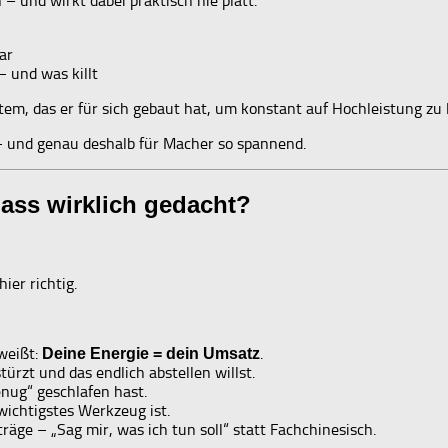
 und wirkt dabei praktisch nie platt.
ar
– und was killt
stem, das er für sich gebaut hat, um konstant auf Hochleistung z
 – und genau deshalb für Macher so spannend.
lass wirklich gedacht?
ier richtig.
weißt:
.
Deine Energie = dein Umsatz
rzt und das endlich abstellen willst.
nug“ geschlafen hast.
wichtigstes Werkzeug ist.
äge – „Sag mir, was ich tun soll“ statt Fachchinesisch.